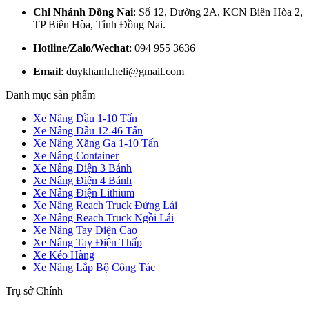
Chi Nhánh Đồng Nai
: Số 12, Đường 2A, KCN Biên Hòa 2,
TP Biên Hòa, Tỉnh Đồng Nai.
Hotline/Zalo/Wechat
: 094 955 3636
Email
: duykhanh.heli@gmail.com
Danh mục sản phẩm
Xe Nâng Dầu 1-10 Tấn
Xe Nâng Dầu 12-46 Tấn
Xe Nâng Xăng Ga 1-10 Tấn
Xe Nâng Container
Xe Nâng Điện 3 Bánh
Xe Nâng Điện 4 Bánh
Xe Nâng Điện Lithium
Xe Nâng Reach Truck Đứng Lái
Xe Nâng Reach Truck Ngồi Lái
Xe Nâng Tay Điện Cao
Xe Nâng Tay Điện Thấp
Xe Kéo Hàng
Xe Nâng Lắp Bộ Công Tác
Trụ sở Chính