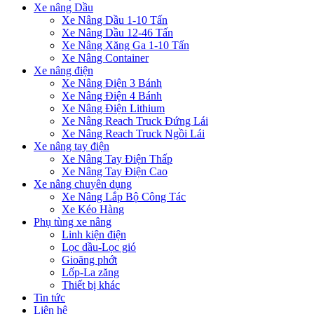
Xe nâng Dầu
Xe Nâng Dầu 1-10 Tấn
Xe Nâng Dầu 12-46 Tấn
Xe Nâng Xăng Ga 1-10 Tấn
Xe Nâng Container
Xe nâng điện
Xe Nâng Điện 3 Bánh
Xe Nâng Điện 4 Bánh
Xe Nâng Điện Lithium
Xe Nâng Reach Truck Đứng Lái
Xe Nâng Reach Truck Ngồi Lái
Xe nâng tay điện
Xe Nâng Tay Điện Thấp
Xe Nâng Tay Điện Cao
Xe nâng chuyên dụng
Xe Nâng Lắp Bộ Công Tác
Xe Kéo Hàng
Phụ tùng xe nâng
Linh kiện điện
Lọc dầu-Lọc gió
Gioăng phớt
Lốp-La zăng
Thiết bị khác
Tin tức
Liên hệ