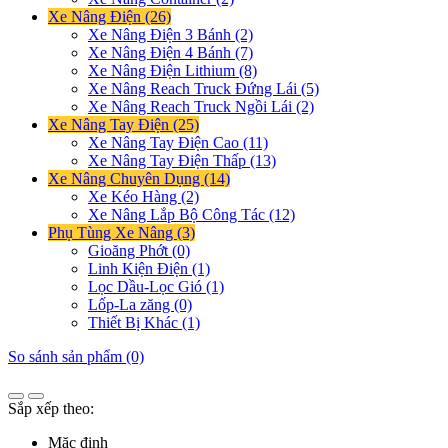
Xe Nâng Điện (26)
Xe Nâng Điện 3 Bánh (2)
Xe Nâng Điện 4 Bánh (7)
Xe Nâng Điện Lithium (8)
Xe Nâng Reach Truck Đứng Lái (5)
Xe Nâng Reach Truck Ngồi Lái (2)
Xe Nâng Tay Điện (25)
Xe Nâng Tay Điện Cao (11)
Xe Nâng Tay Điện Thấp (13)
Xe Nâng Chuyên Dụng (14)
Xe Kéo Hàng (2)
Xe Nâng Lắp Bộ Công Tác (12)
Phụ Tùng Xe Nâng (3)
Gioăng Phớt (0)
Linh Kiện Điện (1)
Lọc Dầu-Lọc Gió (1)
Lốp-La zăng (0)
Thiết Bị Khác (1)
So sánh sản phẩm (0)
Sắp xếp theo:
Mặc định