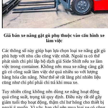
Giá bán xe nâng gật gù phụ thuộc vào cấu hình xe
làm việc
Các thông số này giúp bạn lựa chọn loại xe nâng gật gù
phù hợp với nhu cầu công việc nhất. Ngoài ra có thể
phát sinh chi phí lắp bộ dịch giá Side Shift nếu xe làm
việc trong container. Không nên mua xe nâng càng gật
gù có công suất làm việc dư quá nhiều so với lượng
hàng hóa cần nâng. Như thế sẽ rất lãng phí nhiên liệu
cũng như chi phí phải chi trả khi mua xe.
Tuy nhiên cũng không nên dùng xe nâng hoạt động
quá công suất, trọng tải quy định. Điều này rất dễ gây
giảm tuổi thọ hoạt động, thậm chí hư hỏng cho thiết bị
ngoài ý muốn. Vì vậy, bạn chỉ nên mua loại xe có công