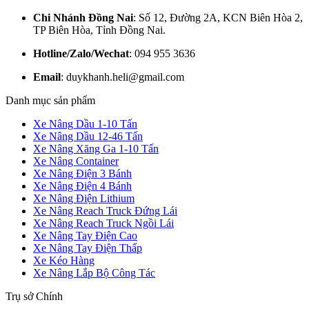
Chi Nhánh Đồng Nai
: Số 12, Đường 2A, KCN Biên Hòa 2,
TP Biên Hòa, Tỉnh Đồng Nai.
Hotline/Zalo/Wechat
: 094 955 3636
Email
: duykhanh.heli@gmail.com
Danh mục sản phẩm
Xe Nâng Dầu 1-10 Tấn
Xe Nâng Dầu 12-46 Tấn
Xe Nâng Xăng Ga 1-10 Tấn
Xe Nâng Container
Xe Nâng Điện 3 Bánh
Xe Nâng Điện 4 Bánh
Xe Nâng Điện Lithium
Xe Nâng Reach Truck Đứng Lái
Xe Nâng Reach Truck Ngồi Lái
Xe Nâng Tay Điện Cao
Xe Nâng Tay Điện Thấp
Xe Kéo Hàng
Xe Nâng Lắp Bộ Công Tác
Trụ sở Chính