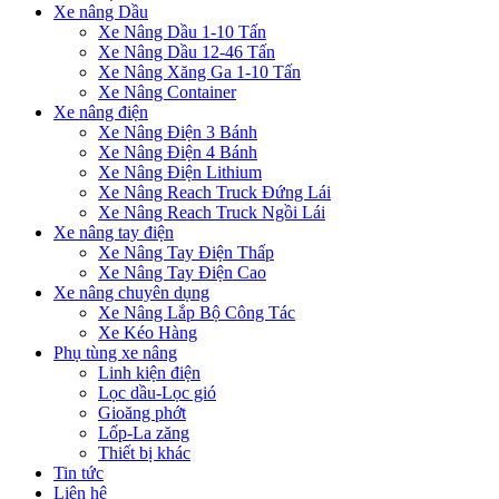
Xe nâng Dầu
Xe Nâng Dầu 1-10 Tấn
Xe Nâng Dầu 12-46 Tấn
Xe Nâng Xăng Ga 1-10 Tấn
Xe Nâng Container
Xe nâng điện
Xe Nâng Điện 3 Bánh
Xe Nâng Điện 4 Bánh
Xe Nâng Điện Lithium
Xe Nâng Reach Truck Đứng Lái
Xe Nâng Reach Truck Ngồi Lái
Xe nâng tay điện
Xe Nâng Tay Điện Thấp
Xe Nâng Tay Điện Cao
Xe nâng chuyên dụng
Xe Nâng Lắp Bộ Công Tác
Xe Kéo Hàng
Phụ tùng xe nâng
Linh kiện điện
Lọc dầu-Lọc gió
Gioăng phớt
Lốp-La zăng
Thiết bị khác
Tin tức
Liên hệ