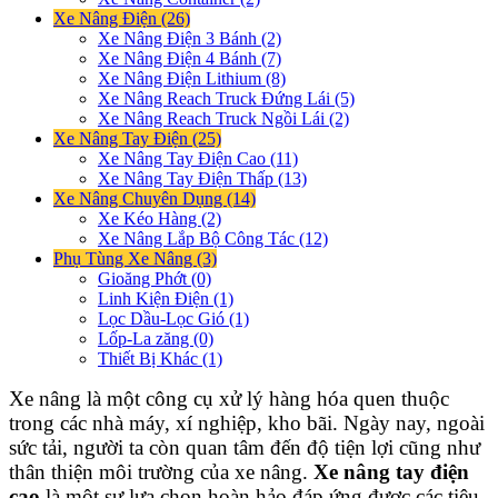
Xe Nâng Điện (26)
Xe Nâng Điện 3 Bánh (2)
Xe Nâng Điện 4 Bánh (7)
Xe Nâng Điện Lithium (8)
Xe Nâng Reach Truck Đứng Lái (5)
Xe Nâng Reach Truck Ngồi Lái (2)
Xe Nâng Tay Điện (25)
Xe Nâng Tay Điện Cao (11)
Xe Nâng Tay Điện Thấp (13)
Xe Nâng Chuyên Dụng (14)
Xe Kéo Hàng (2)
Xe Nâng Lắp Bộ Công Tác (12)
Phụ Tùng Xe Nâng (3)
Gioăng Phớt (0)
Linh Kiện Điện (1)
Lọc Dầu-Lọc Gió (1)
Lốp-La zăng (0)
Thiết Bị Khác (1)
Xe nâng là một công cụ xử lý hàng hóa quen thuộc
trong các nhà máy, xí nghiệp, kho bãi. Ngày nay, ngoài
sức tải, người ta còn quan tâm đến độ tiện lợi cũng như
thân thiện môi trường của xe nâng.
Xe nâng tay điện
cao
là một sự lựa chọn hoàn hảo đáp ứng được các tiêu