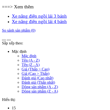
===> Xem thêm
Xe nâng điện ngồi lái 3 bánh
Xe nâng điện ngồi lái 4 bánh
So sánh sản phẩm (0)
Sắp xếp theo:
Mặc định
Mặc định
Tên (A - Z)
Tên (Z - A)
Giá (Thấp > Cao)
Giá (Cao > Thấp)
Đánh giá (Cao nhất)
Đánh giá (Thấp nhất)
Dòng sản phẩm (A - Z)
Dòng sản phẩm (Z - A)
Hiển thị:
15