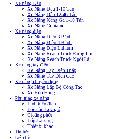
Xe nâng Dầu
Xe Nâng Dầu 1-10 Tấn
Xe Nâng Dầu 12-46 Tấn
Xe Nâng Xăng Ga 1-10 Tấn
Xe Nâng Container
Xe nâng điện
Xe Nâng Điện 3 Bánh
Xe Nâng Điện 4 Bánh
Xe Nâng Điện Lithium
Xe Nâng Reach Truck Đứng Lái
Xe Nâng Reach Truck Ngồi Lái
Xe nâng tay điện
Xe Nâng Tay Điện Thấp
Xe Nâng Tay Điện Cao
Xe nâng chuyên dụng
Xe Nâng Lắp Bộ Công Tác
Xe Kéo Hàng
Phụ tùng xe nâng
Linh kiện điện
Lọc dầu-Lọc gió
Gioăng phớt
Lốp-La zăng
Thiết bị khác
Tin tức
Liên hệ