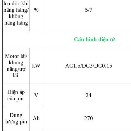
leo dốc khi
nâng hàng/
%
5/7
không
nâng hàng
Cấu hình điện tử
Motor lái/
khung
kW
AC1.5/DC3/DC0.15
nâng/trợ
lái
Điện áp
V
24
của pin
Dung
Ah
270
lượng pin