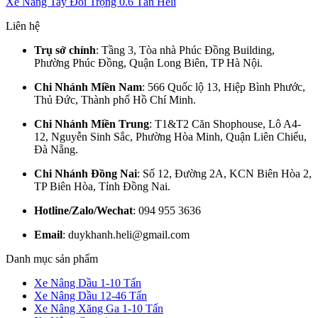
Xe Nâng Tay Đối Trọng 0.6 Tấn Heli
Liên hệ
Trụ sở chính
: Tầng 3, Tòa nhà Phúc Đồng Building,
Phường Phúc Đồng, Quận Long Biên, TP Hà Nội.
Chi Nhánh Miền Nam
: 566 Quốc lộ 13, Hiệp Bình Phước,
Thủ Đức, Thành phố Hồ Chí Minh.
Chi Nhánh Miền Trung
: T1&T2 Căn Shophouse, Lô A4-
12, Nguyễn Sinh Sắc, Phường Hòa Minh, Quận Liên Chiểu,
Đà Nẵng.
Chi Nhánh Đồng Nai
: Số 12, Đường 2A, KCN Biên Hòa 2,
TP Biên Hòa, Tỉnh Đồng Nai.
Hotline/Zalo/Wechat
: 094 955 3636
Email
: duykhanh.heli@gmail.com
Danh mục sản phẩm
Xe Nâng Dầu 1-10 Tấn
Xe Nâng Dầu 12-46 Tấn
Xe Nâng Xăng Ga 1-10 Tấn