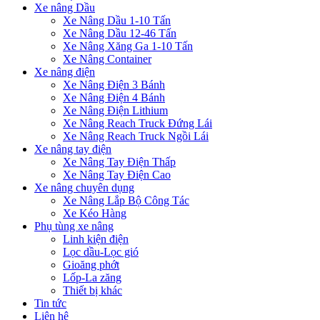
Xe nâng Dầu
Xe Nâng Dầu 1-10 Tấn
Xe Nâng Dầu 12-46 Tấn
Xe Nâng Xăng Ga 1-10 Tấn
Xe Nâng Container
Xe nâng điện
Xe Nâng Điện 3 Bánh
Xe Nâng Điện 4 Bánh
Xe Nâng Điện Lithium
Xe Nâng Reach Truck Đứng Lái
Xe Nâng Reach Truck Ngồi Lái
Xe nâng tay điện
Xe Nâng Tay Điện Thấp
Xe Nâng Tay Điện Cao
Xe nâng chuyên dụng
Xe Nâng Lắp Bộ Công Tác
Xe Kéo Hàng
Phụ tùng xe nâng
Linh kiện điện
Lọc dầu-Lọc gió
Gioăng phớt
Lốp-La zăng
Thiết bị khác
Tin tức
Liên hệ