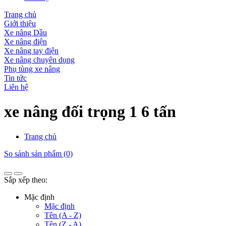
Trang chủ
Giới thiệu
Xe nâng Dầu
Xe nâng điện
Xe nâng tay điện
Xe nâng chuyên dụng
Phụ tùng xe nâng
Tin tức
Liên hệ
xe nâng đối trọng 1 6 tấn
Trang chủ
So sánh sản phẩm (0)
Sắp xếp theo:
Mặc định
Mặc định
Tên (A - Z)
Tên (Z - A)