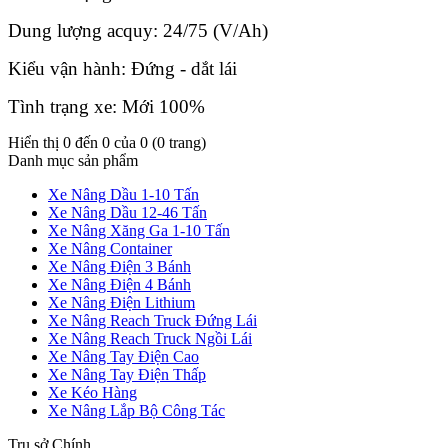
Dung lượng acquy: 24/75 (V/Ah)
Kiểu vận hành: Đứng - dắt lái
Tình trạng xe: Mới 100%
Hiển thị 0 đến 0 của 0 (0 trang)
Danh mục sản phẩm
Xe Nâng Dầu 1-10 Tấn
Xe Nâng Dầu 12-46 Tấn
Xe Nâng Xăng Ga 1-10 Tấn
Xe Nâng Container
Xe Nâng Điện 3 Bánh
Xe Nâng Điện 4 Bánh
Xe Nâng Điện Lithium
Xe Nâng Reach Truck Đứng Lái
Xe Nâng Reach Truck Ngồi Lái
Xe Nâng Tay Điện Cao
Xe Nâng Tay Điện Thấp
Xe Kéo Hàng
Xe Nâng Lắp Bộ Công Tác
Trụ sở Chính