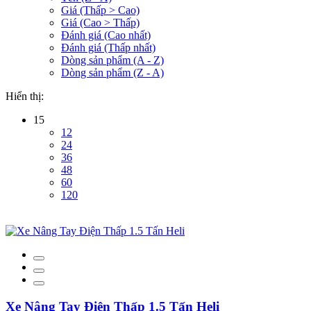
Giá (Thấp > Cao)
Giá (Cao > Thấp)
Đánh giá (Cao nhất)
Đánh giá (Thấp nhất)
Dòng sản phẩm (A - Z)
Dòng sản phẩm (Z - A)
Hiển thị:
15
12
24
36
48
60
120
Xe Nâng Tay Điện Thấp 1.5 Tấn Heli