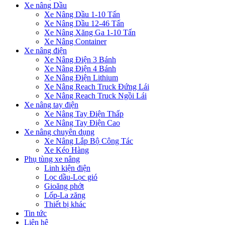
Xe nâng Dầu
Xe Nâng Dầu 1-10 Tấn
Xe Nâng Dầu 12-46 Tấn
Xe Nâng Xăng Ga 1-10 Tấn
Xe Nâng Container
Xe nâng điện
Xe Nâng Điện 3 Bánh
Xe Nâng Điện 4 Bánh
Xe Nâng Điện Lithium
Xe Nâng Reach Truck Đứng Lái
Xe Nâng Reach Truck Ngồi Lái
Xe nâng tay điện
Xe Nâng Tay Điện Thấp
Xe Nâng Tay Điện Cao
Xe nâng chuyên dụng
Xe Nâng Lắp Bộ Công Tác
Xe Kéo Hàng
Phụ tùng xe nâng
Linh kiện điện
Lọc dầu-Lọc gió
Gioăng phớt
Lốp-La zăng
Thiết bị khác
Tin tức
Liên hệ