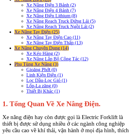
Xe Nâng Điện 3 Bánh (2)
Xe Nâng Điện 4 Bánh (7)
Xe Nâng Điện Lithium (8)
Xe Nâng Reach Truck Đứng Lái (5)
Xe Nâng Reach Truck Ngồi Lái (2)
Xe Nâng Tay Điện (25)
Xe Nâng Tay Điện Cao (11)
Xe Nâng Tay Điện Thấp (13)
Xe Nâng Chuyên Dụng (14)
Xe Kéo Hàng (2)
Xe Nâng Lắp Bộ Công Tác (12)
Phụ Tùng Xe Nâng (3)
Gioăng Phớt (0)
Linh Kiện Điện (1)
Lọc Dầu-Lọc Gió (1)
Lốp-La zăng (0)
Thiết Bị Khác (1)
1. Tổng Quan Về Xe Nâng Điện.
Xe nâng điện hay còn được gọi là Electric Forklift là
thiết bị được sử dụng nhiều ở các ngành công nghiệp
yêu cầu cao về khí thải, vận hành ở mọi địa hình, thích