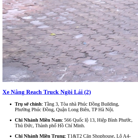
Xe Nâng Reach Truck Ngồi Lái (2)
Trụ sở chính
: Tầng 3, Tòa nhà Phúc Đồng Building,
Phường Phúc Đồng, Quận Long Biên, TP Hà Nội.
Chi Nhánh Miền Nam
: 566 Quốc lộ 13, Hiệp Bình Phước,
Thủ Đức, Thành phố Hồ Chí Minh.
Chi Nhánh Miền Trung
: T1&T2 Căn Shophouse, Lô A4-