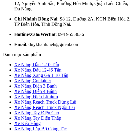
12, Nguyễn Sinh Sắc, Phường Hòa Minh, Quận Liên Chiểu,
Đà Nẵng.
Chi Nhánh Đồng Nai
: Số 12, Đường 2A, KCN Biên Hòa 2,
TP Biên Hòa, Tỉnh Đồng Nai.
Hotline/Zalo/Wechat
: 094 955 3636
Email
: duykhanh.heli@gmail.com
Danh mục sản phẩm
Xe Nâng Dầu 1-10 Tấn
Xe Nâng Dầu 12-46 Tấn
Xe Nâng Xăng Ga 1-10 Tấn
Xe Nâng Container
Xe Nâng Điện 3 Bánh
Xe Nâng Điện 4 Bánh
Xe Nâng Điện Lithium
Xe Nâng Reach Truck Đứng Lái
Xe Nâng Reach Truck Ngồi Lái
Xe Nâng Tay Điện Cao
Xe Nâng Tay Điện Thấp
Xe Kéo Hàng
Xe Nâng Lắp Bộ Công Tác