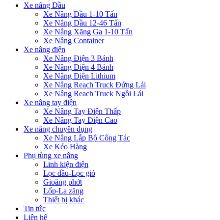
Xe nâng Dầu
Xe Nâng Dầu 1-10 Tấn
Xe Nâng Dầu 12-46 Tấn
Xe Nâng Xăng Ga 1-10 Tấn
Xe Nâng Container
Xe nâng điện
Xe Nâng Điện 3 Bánh
Xe Nâng Điện 4 Bánh
Xe Nâng Điện Lithium
Xe Nâng Reach Truck Đứng Lái
Xe Nâng Reach Truck Ngồi Lái
Xe nâng tay điện
Xe Nâng Tay Điện Thấp
Xe Nâng Tay Điện Cao
Xe nâng chuyên dụng
Xe Nâng Lắp Bộ Công Tác
Xe Kéo Hàng
Phụ tùng xe nâng
Linh kiện điện
Lọc dầu-Lọc gió
Gioăng phớt
Lốp-La zăng
Thiết bị khác
Tin tức
Liên hệ