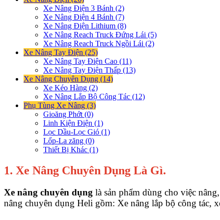
Xe Nâng Điện 3 Bánh (2)
Xe Nâng Điện 4 Bánh (7)
Xe Nâng Điện Lithium (8)
Xe Nâng Reach Truck Đứng Lái (5)
Xe Nâng Reach Truck Ngồi Lái (2)
Xe Nâng Tay Điện (25)
Xe Nâng Tay Điện Cao (11)
Xe Nâng Tay Điện Thấp (13)
Xe Nâng Chuyên Dụng (14)
Xe Kéo Hàng (2)
Xe Nâng Lắp Bộ Công Tác (12)
Phụ Tùng Xe Nâng (3)
Gioăng Phớt (0)
Linh Kiện Điện (1)
Lọc Dầu-Lọc Gió (1)
Lốp-La zăng (0)
Thiết Bị Khác (1)
1. Xe Nâng Chuyên Dụng Là Gì.
Xe nâng chuyên dụng
là sản phẩm dùng cho việc nâng, h
nâng chuyên dụng Heli gồm: Xe nâng lắp bộ công tác, xe 