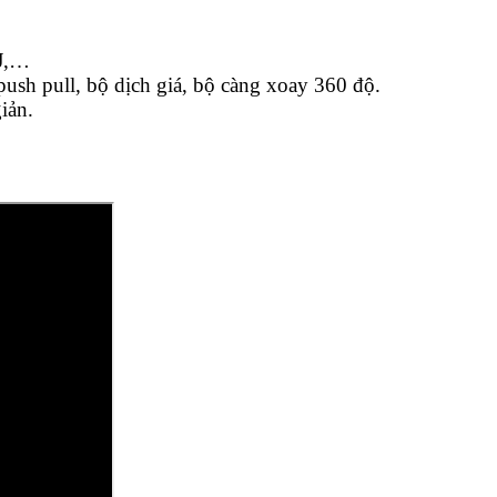
SJ,…
push pull, bộ dịch giá, bộ càng xoay 360 độ.
iản.