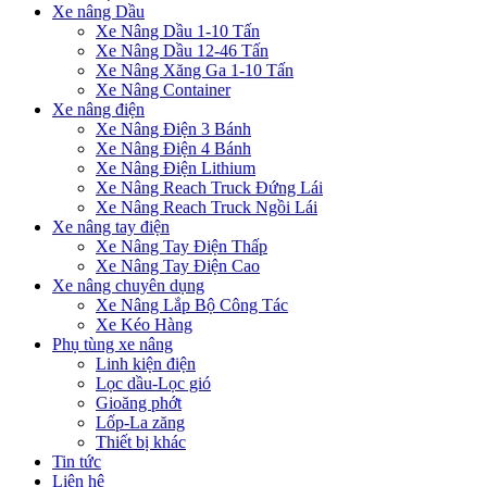
Xe nâng Dầu
Xe Nâng Dầu 1-10 Tấn
Xe Nâng Dầu 12-46 Tấn
Xe Nâng Xăng Ga 1-10 Tấn
Xe Nâng Container
Xe nâng điện
Xe Nâng Điện 3 Bánh
Xe Nâng Điện 4 Bánh
Xe Nâng Điện Lithium
Xe Nâng Reach Truck Đứng Lái
Xe Nâng Reach Truck Ngồi Lái
Xe nâng tay điện
Xe Nâng Tay Điện Thấp
Xe Nâng Tay Điện Cao
Xe nâng chuyên dụng
Xe Nâng Lắp Bộ Công Tác
Xe Kéo Hàng
Phụ tùng xe nâng
Linh kiện điện
Lọc dầu-Lọc gió
Gioăng phớt
Lốp-La zăng
Thiết bị khác
Tin tức
Liên hệ