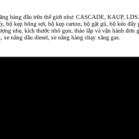
c hãng hàng đầu trên thế giới như: CASCADE, KAUP, LD
, bộ kẹp bông sợi, bộ kẹp carton, bộ gật gù, bộ kéo đẩy 
ượng nhẹ, kích thước nhỏ gọn, tháo lắp và vận hành đơn g
ện, xe nâng dầu diesel, xe nâng hàng chạy xăng gas.