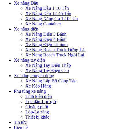
Xe nâng Dầu
Xe Nâng Dầu 1-10 Tấn
Xe Nâng Dầu 12-46 Tấn
Xe Nâng Xăng Ga 1-10 Tấn
Xe Nâng Container
Xe nâng điện
Xe Nâng Điện 3 Bánh
Xe Nâng Điện 4 Bánh
Xe Nâng Điện Lithium
Xe Nâng Reach Truck Đứng Lái
Xe Nâng Reach Truck Ngồi Lái
Xe nâng tay điện
Xe Nâng Tay Điện Thấp
Xe Nâng Tay Điện Cao
Xe nâng chuyên dụng
Xe Nâng Lắp Bộ Công Tác
Xe Kéo Hàng
Phụ tùng xe nâng
Linh kiện điện
Lọc dầu-Lọc gió
Gioăng phớt
Lốp-La zăng
Thiết bị khác
Tin tức
Liên hệ