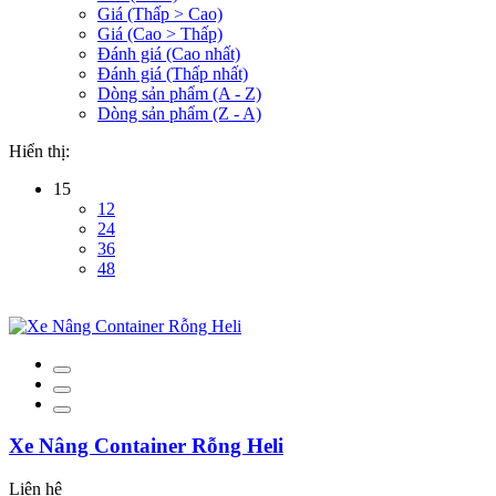
Giá (Thấp > Cao)
Giá (Cao > Thấp)
Đánh giá (Cao nhất)
Đánh giá (Thấp nhất)
Dòng sản phẩm (A - Z)
Dòng sản phẩm (Z - A)
Hiển thị:
15
12
24
36
48
Xe Nâng Container Rỗng Heli
Liên hệ