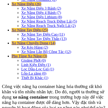
Xe Nâng Điện (26)
Xe Nâng Điện 3 Bánh (2)
Xe Nâng Điện 4 Bánh (7)
Xe Nâng Điện Lithium (8)
Xe Nâng Reach Truck Đứng Lái (5)
Xe Nâng Reach Truck Ngồi Lái (2)
Xe Nâng Tay Điện (25)
Xe Nâng Tay Điện Cao (11)
Xe Nâng Tay Điện Thấp (13)
Xe Nâng Chuyên Dụng (14)
Xe Kéo Hàng (2)
Xe Nâng Lắp Bộ Công Tác (12)
Phụ Tùng Xe Nâng (3)
Gioăng Phớt (0)
Linh Kiện Điện (1)
Lọc Dầu-Lọc Gió (1)
Lốp-La zăng (0)
Thiết Bị Khác (1)
Công việc nâng hạ container hàng hóa thường rất khó
khăn và tốn nhiều nhân lực. Do đó, người ta thường sử
dụng
xe nâng container
trong trường hợp này để việc
nâng hạ container được dễ dàng hơn. Vậy đặc tính và
nguyên lý hoạt động của loại xe nâng này như thế nào?