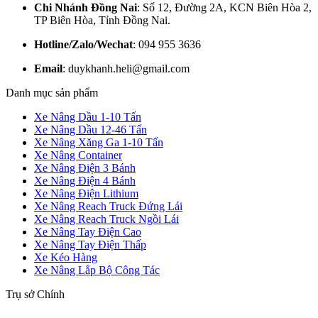
Chi Nhánh Đồng Nai
: Số 12, Đường 2A, KCN Biên Hòa 2,
TP Biên Hòa, Tỉnh Đồng Nai.
Hotline/Zalo/Wechat
: 094 955 3636
Email
: duykhanh.heli@gmail.com
Danh mục sản phẩm
Xe Nâng Dầu 1-10 Tấn
Xe Nâng Dầu 12-46 Tấn
Xe Nâng Xăng Ga 1-10 Tấn
Xe Nâng Container
Xe Nâng Điện 3 Bánh
Xe Nâng Điện 4 Bánh
Xe Nâng Điện Lithium
Xe Nâng Reach Truck Đứng Lái
Xe Nâng Reach Truck Ngồi Lái
Xe Nâng Tay Điện Cao
Xe Nâng Tay Điện Thấp
Xe Kéo Hàng
Xe Nâng Lắp Bộ Công Tác
Trụ sở Chính