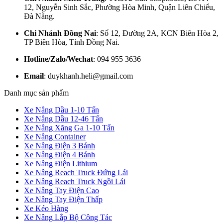
12, Nguyễn Sinh Sắc, Phường Hòa Minh, Quận Liên Chiểu,
Đà Nẵng.
Chi Nhánh Đồng Nai
: Số 12, Đường 2A, KCN Biên Hòa 2,
TP Biên Hòa, Tỉnh Đồng Nai.
Hotline/Zalo/Wechat
: 094 955 3636
Email
: duykhanh.heli@gmail.com
Danh mục sản phẩm
Xe Nâng Dầu 1-10 Tấn
Xe Nâng Dầu 12-46 Tấn
Xe Nâng Xăng Ga 1-10 Tấn
Xe Nâng Container
Xe Nâng Điện 3 Bánh
Xe Nâng Điện 4 Bánh
Xe Nâng Điện Lithium
Xe Nâng Reach Truck Đứng Lái
Xe Nâng Reach Truck Ngồi Lái
Xe Nâng Tay Điện Cao
Xe Nâng Tay Điện Thấp
Xe Kéo Hàng
Xe Nâng Lắp Bộ Công Tác