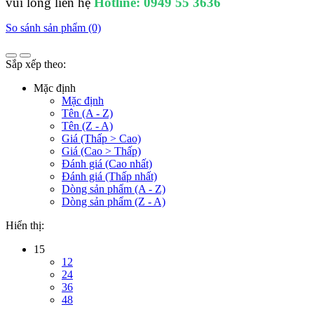
vui lòng liên hệ
Hotline: 0949 55 3636
So sánh sản phẩm (0)
Sắp xếp theo:
Mặc định
Mặc định
Tên (A - Z)
Tên (Z - A)
Giá (Thấp > Cao)
Giá (Cao > Thấp)
Đánh giá (Cao nhất)
Đánh giá (Thấp nhất)
Dòng sản phẩm (A - Z)
Dòng sản phẩm (Z - A)
Hiển thị:
15
12
24
36
48