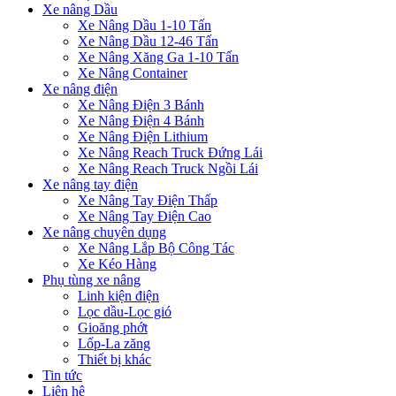
Xe nâng Dầu
Xe Nâng Dầu 1-10 Tấn
Xe Nâng Dầu 12-46 Tấn
Xe Nâng Xăng Ga 1-10 Tấn
Xe Nâng Container
Xe nâng điện
Xe Nâng Điện 3 Bánh
Xe Nâng Điện 4 Bánh
Xe Nâng Điện Lithium
Xe Nâng Reach Truck Đứng Lái
Xe Nâng Reach Truck Ngồi Lái
Xe nâng tay điện
Xe Nâng Tay Điện Thấp
Xe Nâng Tay Điện Cao
Xe nâng chuyên dụng
Xe Nâng Lắp Bộ Công Tác
Xe Kéo Hàng
Phụ tùng xe nâng
Linh kiện điện
Lọc dầu-Lọc gió
Gioăng phớt
Lốp-La zăng
Thiết bị khác
Tin tức
Liên hệ