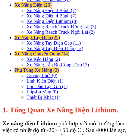
Xe Nâng Điện (26)
Xe Nâng Điện 3 Bánh (2)
Xe Nâng Điện 4 Bánh (7)
Xe Nâng Điện Lithium (8)
Xe Nâng Reach Truck Đứng Lái (5)
Xe Nâng Reach Truck Ngồi Lái (2)
Xe Nâng Tay Điện (25)
Xe Nâng Tay Điện Cao (11)
Xe Nâng Tay Điện Thấp (13)
Xe Nâng Chuyên Dụng (14)
Xe Kéo Hàng (2)
Xe Nâng Lắp Bộ Công Tác (12)
Phụ Tùng Xe Nâng (3)
Gioăng Phớt (0)
Linh Kiện Điện (1)
Lọc Dầu-Lọc Gió (1)
Lốp-La zăng (0)
Thiết Bị Khác (1)
1. Tổng Quan Xe Nâng Điện Lithium.
Xe nâng điện Lithium
phù hợp với môi trường làm
việc có nhiệt độ từ -20~ +55 độ C . Sau 4000 lần sạc,