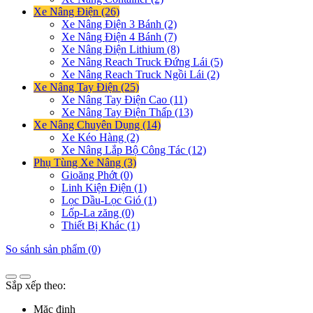
Xe Nâng Điện (26)
Xe Nâng Điện 3 Bánh (2)
Xe Nâng Điện 4 Bánh (7)
Xe Nâng Điện Lithium (8)
Xe Nâng Reach Truck Đứng Lái (5)
Xe Nâng Reach Truck Ngồi Lái (2)
Xe Nâng Tay Điện (25)
Xe Nâng Tay Điện Cao (11)
Xe Nâng Tay Điện Thấp (13)
Xe Nâng Chuyên Dụng (14)
Xe Kéo Hàng (2)
Xe Nâng Lắp Bộ Công Tác (12)
Phụ Tùng Xe Nâng (3)
Gioăng Phớt (0)
Linh Kiện Điện (1)
Lọc Dầu-Lọc Gió (1)
Lốp-La zăng (0)
Thiết Bị Khác (1)
So sánh sản phẩm (0)
Sắp xếp theo:
Mặc định