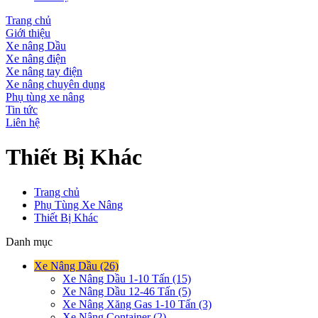
Trang chủ
Giới thiệu
Xe nâng Dầu
Xe nâng điện
Xe nâng tay điện
Xe nâng chuyên dụng
Phụ tùng xe nâng
Tin tức
Liên hệ
Thiết Bị Khác
Trang chủ
Phụ Tùng Xe Nâng
Thiết Bị Khác
Danh mục
Xe Nâng Dầu (26)
Xe Nâng Dầu 1-10 Tấn (15)
Xe Nâng Dầu 12-46 Tấn (5)
Xe Nâng Xăng Gas 1-10 Tấn (3)
Xe Nâng Container (2)