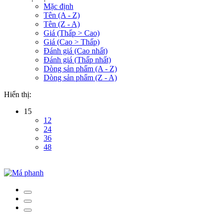
Mặc định
Tên (A - Z)
Tên (Z - A)
Giá (Thấp > Cao)
Giá (Cao > Thấp)
Đánh giá (Cao nhất)
Đánh giá (Thấp nhất)
Dòng sản phẩm (A - Z)
Dòng sản phẩm (Z - A)
Hiển thị:
15
12
24
36
48