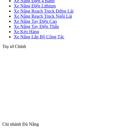
Xe Nâng Điện 4 Bánh
Xe Nâng Điện Lithium
Xe Nâng Reach Truck Đứng Lái
Xe Nâng Reach Truck Ngồi Lái
Xe Nâng Tay Điện Cao
Xe Nâng Tay Điện Thấp
Xe Kéo Hàng
Xe Nâng Lắp Bộ Công Tác
Trụ sở Chính
Chi nhánh Đà Nẵng