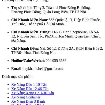
Trụ sở chính
: Tầng 3, Tòa nhà Phúc Đồng Building,
Phường Phúc Đồng, Quận Long Biên, TP Hà Nội.
Chi Nhánh Miền Nam
: 566 Quốc lộ 13, Hiệp Bình Phước,
Thủ Đức, Thành phố Hồ Chí Minh.
Chi Nhánh Miền Trung
: T1&T2 Căn Shophouse, Lô A4-
12, Nguyễn Sinh Sắc, Phường Hòa Minh, Quận Liên Chiểu,
Đà Nẵng.
Chi Nhánh Đồng Nai
: Số 12, Đường 2A, KCN Biên Hòa 2,
TP Biên Hòa, Tỉnh Đồng Nai.
Hotline/Zalo/Wechat
: 094 955 3636
Email
: duykhanh.heli@gmail.com
Danh mục sản phẩm
Xe Nâng Dầu 1-10 Tấn
Xe Nâng Dầu 12-46 Tấn
Xe Nâng Xăng Ga 1-10 Tấn
Xe Nâng Container
Xe Nâng Điện 3 Bánh