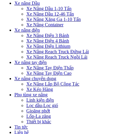
Xe nâng Dầu
Xe Nâng Dầu 1-10 Tấn
Xe Nâng Dầu 12-46 Tấn
Xe Nâng Xăng Ga 1-10 Tấn
Xe Nâng Container
Xe nâng điện
Xe Nâng Điện 3 Bánh
Xe Nâng Điện 4 Bánh
Xe Nâng Điện Lithium
Xe Nâng Reach Truck Đứng Lái
Xe Nâng Reach Truck Ngồi Lái
Xe nâng tay điện
Xe Nâng Tay Điện Thấp
Xe Nâng Tay Điện Cao
Xe nâng chuyên dụng
Xe Nâng Lắp Bộ Công Tác
Xe Kéo Hàng
Phụ tùng xe nâng
Linh kiện điện
Lọc dầu-Lọc gió
Gioăng phớt
Lốp-La zăng
Thiết bị khác
Tin tức
Liên hệ