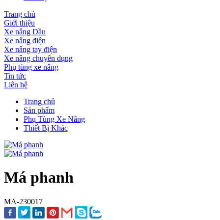
Trang chủ
Giới thiệu
Xe nâng Dầu
Xe nâng điện
Xe nâng tay điện
Xe nâng chuyên dụng
Phụ tùng xe nâng
Tin tức
Liên hệ
Trang chủ
Sản phẩm
Phụ Tùng Xe Nâng
Thiết Bị Khác
Má phanh
MA-230017