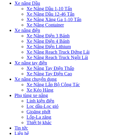
Xe nâng Dầu
Xe Nâng Dầu 1-10 Tấn
Xe Nâng Dầu 12-46 Tấn
Xe Nâng Xăng Ga 1-10 Tấn
Xe Nâng Container
Xe nâng điện
Xe Nâng Điện 3 Bánh
Xe Nâng Điện 4 Bánh
Xe Nâng Điện Lithium
Xe Nâng Reach Truck Đứng Lái
Xe Nâng Reach Truck Ngồi Lái
Xe nâng tay điện
Xe Nâng Tay Điện Thấp
Xe Nâng Tay Điện Cao
Xe nâng chuyên dụng
Xe Nâng Lắp Bộ Công Tác
Xe Kéo Hàng
Phụ tùng xe nâng
Linh kiện điện
Lọc dầu-Lọc gió
Gioăng phớt
Lốp-La zăng
Thiết bị khác
Tin tức
Liên hệ