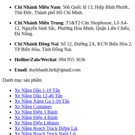
Chi Nhánh Miền Nam
: 566 Quốc lộ 13, Hiệp Bình Phước,
Thủ Đức, Thành phố Hồ Chí Minh.
Chi Nhánh Miền Trung
: T1&T2 Căn Shophouse, Lô A4-
12, Nguyễn Sinh Sắc, Phường Hòa Minh, Quận Liên Chiểu,
Đà Nẵng.
Chi Nhánh Đồng Nai
: Số 12, Đường 2A, KCN Biên Hòa 2,
TP Biên Hòa, Tỉnh Đồng Nai.
Hotline/Zalo/Wechat
: 094 955 3636
Email
: duykhanh.heli@gmail.com
Danh mục sản phẩm
Xe Nâng Dầu 1-10 Tấn
Xe Nâng Dầu 12-46 Tấn
Xe Nâng Xăng Ga 1-10 Tấn
Xe Nâng Container
Xe Nâng Điện 3 Bánh
Xe Nâng Điện 4 Bánh
Xe Nâng Điện Lithium
Xe Nâng Reach Truck Đứng Lái
Xe Nâng Reach Truck Ngồi Lái