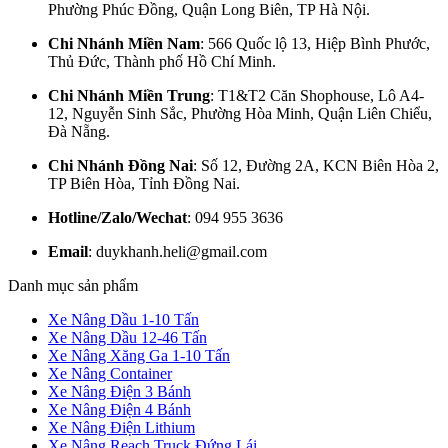
Phường Phúc Đồng, Quận Long Biên, TP Hà Nội.
Chi Nhánh Miền Nam
: 566 Quốc lộ 13, Hiệp Bình Phước,
Thủ Đức, Thành phố Hồ Chí Minh.
Chi Nhánh Miền Trung
: T1&T2 Căn Shophouse, Lô A4-
12, Nguyễn Sinh Sắc, Phường Hòa Minh, Quận Liên Chiểu,
Đà Nẵng.
Chi Nhánh Đồng Nai
: Số 12, Đường 2A, KCN Biên Hòa 2,
TP Biên Hòa, Tỉnh Đồng Nai.
Hotline/Zalo/Wechat
: 094 955 3636
Email
: duykhanh.heli@gmail.com
Danh mục sản phẩm
Xe Nâng Dầu 1-10 Tấn
Xe Nâng Dầu 12-46 Tấn
Xe Nâng Xăng Ga 1-10 Tấn
Xe Nâng Container
Xe Nâng Điện 3 Bánh
Xe Nâng Điện 4 Bánh
Xe Nâng Điện Lithium
Xe Nâng Reach Truck Đứng Lái