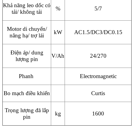
Khả năng leo dốc có
%
5/7
tải/ không tải
Motor di chuyển/
kW
AC1.5/DC3/DC0.15
nâng hạ/ trợ lái
Điện áp/ dung
V/Ah
24/270
lượng pin
Phanh
Electromagnetic
Bo mạch điều khiển
Curtis
Trọng lượng đã lắp
kg
1600
pin