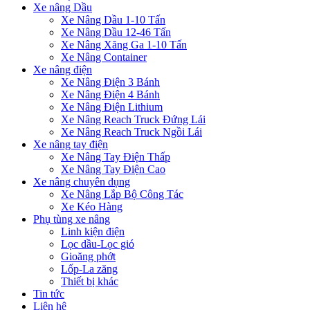
Xe nâng Dầu
Xe Nâng Dầu 1-10 Tấn
Xe Nâng Dầu 12-46 Tấn
Xe Nâng Xăng Ga 1-10 Tấn
Xe Nâng Container
Xe nâng điện
Xe Nâng Điện 3 Bánh
Xe Nâng Điện 4 Bánh
Xe Nâng Điện Lithium
Xe Nâng Reach Truck Đứng Lái
Xe Nâng Reach Truck Ngồi Lái
Xe nâng tay điện
Xe Nâng Tay Điện Thấp
Xe Nâng Tay Điện Cao
Xe nâng chuyên dụng
Xe Nâng Lắp Bộ Công Tác
Xe Kéo Hàng
Phụ tùng xe nâng
Linh kiện điện
Lọc dầu-Lọc gió
Gioăng phớt
Lốp-La zăng
Thiết bị khác
Tin tức
Liên hệ