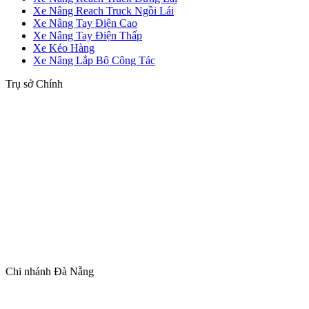
Xe Nâng Reach Truck Ngồi Lái
Xe Nâng Tay Điện Cao
Xe Nâng Tay Điện Thấp
Xe Kéo Hàng
Xe Nâng Lắp Bộ Công Tác
Trụ sở Chính
Chi nhánh Đà Nẵng