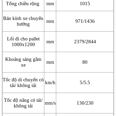
Tổng chiều rộng
mm
1015
Bán kính xe chuyển
mm
971/1436
hướng
Lối đi cho pallet
mm
2379/2844
1000x1200
Khoảng sáng gầm
mm
80
xe
Tốc độ di chuyển có
km/h
5/5.5
tải/ không tải
Tốc độ nâng có tải/
mm/s
130/230
không tải