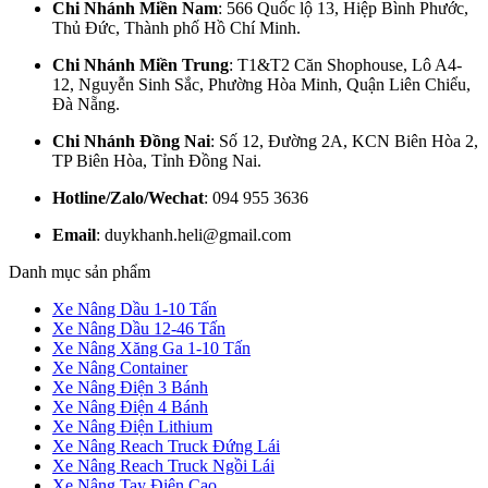
Chi Nhánh Miền Nam
: 566 Quốc lộ 13, Hiệp Bình Phước,
Thủ Đức, Thành phố Hồ Chí Minh.
Chi Nhánh Miền Trung
: T1&T2 Căn Shophouse, Lô A4-
12, Nguyễn Sinh Sắc, Phường Hòa Minh, Quận Liên Chiểu,
Đà Nẵng.
Chi Nhánh Đồng Nai
: Số 12, Đường 2A, KCN Biên Hòa 2,
TP Biên Hòa, Tỉnh Đồng Nai.
Hotline/Zalo/Wechat
: 094 955 3636
Email
: duykhanh.heli@gmail.com
Danh mục sản phẩm
Xe Nâng Dầu 1-10 Tấn
Xe Nâng Dầu 12-46 Tấn
Xe Nâng Xăng Ga 1-10 Tấn
Xe Nâng Container
Xe Nâng Điện 3 Bánh
Xe Nâng Điện 4 Bánh
Xe Nâng Điện Lithium
Xe Nâng Reach Truck Đứng Lái
Xe Nâng Reach Truck Ngồi Lái
Xe Nâng Tay Điện Cao