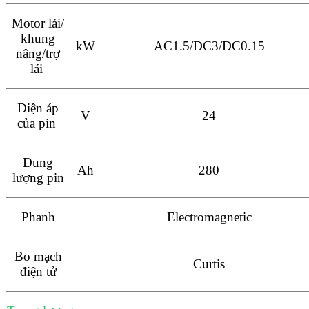
Motor lái/
khung
kW
AC1.5/DC3/DC0.15
nâng/trợ
lái
Điện áp
V
24
của pin
Dung
Ah
280
lượng pin
Phanh
Electromagnetic
Bo mạch
Curtis
điện tử