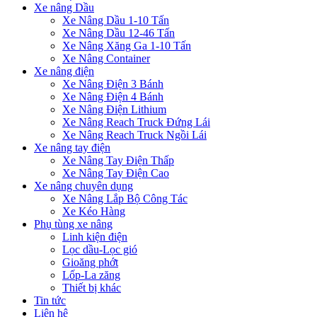
Xe nâng Dầu
Xe Nâng Dầu 1-10 Tấn
Xe Nâng Dầu 12-46 Tấn
Xe Nâng Xăng Ga 1-10 Tấn
Xe Nâng Container
Xe nâng điện
Xe Nâng Điện 3 Bánh
Xe Nâng Điện 4 Bánh
Xe Nâng Điện Lithium
Xe Nâng Reach Truck Đứng Lái
Xe Nâng Reach Truck Ngồi Lái
Xe nâng tay điện
Xe Nâng Tay Điện Thấp
Xe Nâng Tay Điện Cao
Xe nâng chuyên dụng
Xe Nâng Lắp Bộ Công Tác
Xe Kéo Hàng
Phụ tùng xe nâng
Linh kiện điện
Lọc dầu-Lọc gió
Gioăng phớt
Lốp-La zăng
Thiết bị khác
Tin tức
Liên hệ