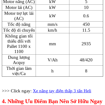
Motor nâng (AC)
kW
5
Motor lái (AC)
kW
10
Motor trợ lực lái
kW
0.6
(AC)
Tốc độ nâng
mm/s
450
Tốc độ di chuyển
km/h
11.5
Không gian tối
thiểu đối với
mm
2935
Pallet 1100 x
1100
Dung lượng
V/Ah
48/420
Acquy
Thời gian làm
h
8
việc/Ca
>>> Click ngay:
Xe nâng tay điện thấp 3 tấn Heli
4. Những Ưu Điểm Bạn Nên Sở Hữu Ngay