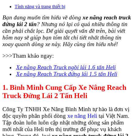
Tính năng và trang thiết bị
Bạn đang muốn tìm hiểu về dòng
xe nâng reach truck
đứng lái 2 tấn
? Nhưng nó lại có quá nhiều thông tin
cần phải chắt lọc. Để giải quyết vấn đề trên, bài viết
hôm nay sẽ giúp bạn tóm tắt chi tiết nhất thông tin
xoay quanh dòng xe này. Hãy cùng tìm hiểu nhé!
>>>Tham khảo ngay:
Xe nâng Reach Truck ngồi lái 1.6 tấn Heli
Xe nâng Reach Truck đứng lái 1.5 tấn Heli
1. Bình Minh Cung Cấp Xe Nâng Reach
Truck Đứng Lái 2 Tấn Heli
Công Ty TNHH Xe Nâng Bình Minh tự hào là đơn vị
độc quyền phân phối dòng
xe nâng Heli
tại Việt Nam.
Tập đoàn luôn luôn cập nhật những dòng sản phẩm
mới nhất của Heli trên thị trường để phục vụ khách
hàng. Trong đó, loại
xe nâng reach truck đứng lái 2