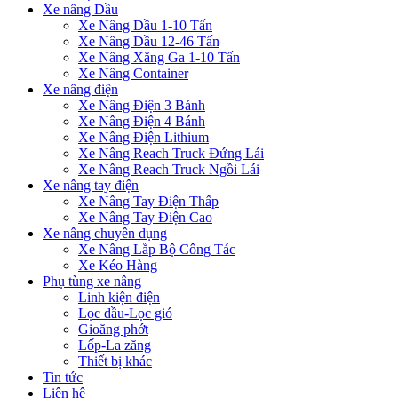
Xe nâng Dầu
Xe Nâng Dầu 1-10 Tấn
Xe Nâng Dầu 12-46 Tấn
Xe Nâng Xăng Ga 1-10 Tấn
Xe Nâng Container
Xe nâng điện
Xe Nâng Điện 3 Bánh
Xe Nâng Điện 4 Bánh
Xe Nâng Điện Lithium
Xe Nâng Reach Truck Đứng Lái
Xe Nâng Reach Truck Ngồi Lái
Xe nâng tay điện
Xe Nâng Tay Điện Thấp
Xe Nâng Tay Điện Cao
Xe nâng chuyên dụng
Xe Nâng Lắp Bộ Công Tác
Xe Kéo Hàng
Phụ tùng xe nâng
Linh kiện điện
Lọc dầu-Lọc gió
Gioăng phớt
Lốp-La zăng
Thiết bị khác
Tin tức
Liên hệ