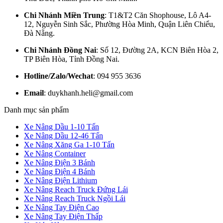
Chi Nhánh Miền Trung
: T1&T2 Căn Shophouse, Lô A4-
12, Nguyễn Sinh Sắc, Phường Hòa Minh, Quận Liên Chiểu,
Đà Nẵng.
Chi Nhánh Đồng Nai
: Số 12, Đường 2A, KCN Biên Hòa 2,
TP Biên Hòa, Tỉnh Đồng Nai.
Hotline/Zalo/Wechat
: 094 955 3636
Email
: duykhanh.heli@gmail.com
Danh mục sản phẩm
Xe Nâng Dầu 1-10 Tấn
Xe Nâng Dầu 12-46 Tấn
Xe Nâng Xăng Ga 1-10 Tấn
Xe Nâng Container
Xe Nâng Điện 3 Bánh
Xe Nâng Điện 4 Bánh
Xe Nâng Điện Lithium
Xe Nâng Reach Truck Đứng Lái
Xe Nâng Reach Truck Ngồi Lái
Xe Nâng Tay Điện Cao
Xe Nâng Tay Điện Thấp