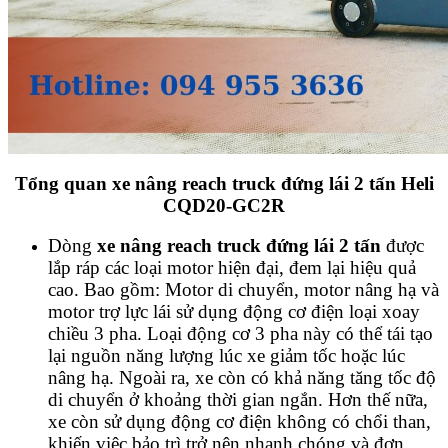
Tổng quan xe nâng reach truck đứng lái 2 tấn Heli
CQD20-GC2R
Dòng
xe nâng reach truck đứng lái 2 tấn
được
lắp ráp các loại motor hiện đại, đem lại hiệu quả
cao. Bao gồm: Motor di chuyển, motor nâng hạ và
motor trợ lực lái sử dụng động cơ điện loại xoay
chiều 3 pha. Loại động cơ 3 pha này có thể tái tạo
lại nguồn năng lượng lúc xe giảm tốc hoặc lúc
nâng hạ. Ngoài ra, xe còn có khả năng tăng tốc độ
di chuyển ở khoảng thời gian ngắn. Hơn thế nữa,
xe còn sử dụng động cơ điện không có chổi than,
khiến việc bảo trì trở nên nhanh chóng và đơn