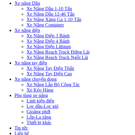
Xe nâng Dầu
Xe Nâng Dầu 1-10 Tấn
Xe Nâng Dầu 12-46 Tấn
Xe Nâng Xăng Ga 1-10 Tấn
Xe Nâng Container
Xe nâng điện
Xe Nâng Điện 3 Bánh
Xe Nâng Điện 4 Bánh
Xe Nâng Điện Lithium
Xe Nâng Reach Truck Đứng Lái
Xe Nâng Reach Truck Ngồi Lái
Xe nâng tay điện
Xe Nâng Tay Điện Thấp
Xe Nâng Tay Điện Cao
Xe nâng chuyên dụng
Xe Nâng Lắp Bộ Công Tác
Xe Kéo Hàng
Phụ tùng xe nâng
Linh kiện điện
Lọc dầu-Lọc gió
Gioăng phớt
Lốp-La zăng
Thiết bị khác
Tin tức
Liên hệ