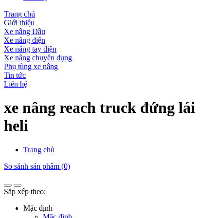
Trang chủ
Giới thiệu
Xe nâng Dầu
Xe nâng điện
Xe nâng tay điện
Xe nâng chuyên dụng
Phụ tùng xe nâng
Tin tức
Liên hệ
xe nâng reach truck đứng lái
heli
Trang chủ
So sánh sản phẩm (0)
Sắp xếp theo:
Mặc định
Mặc định