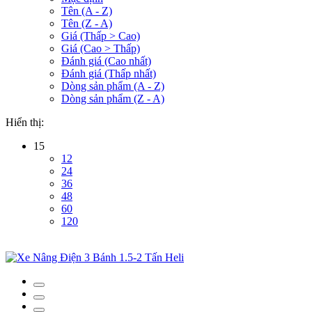
Tên (A - Z)
Tên (Z - A)
Giá (Thấp > Cao)
Giá (Cao > Thấp)
Đánh giá (Cao nhất)
Đánh giá (Thấp nhất)
Dòng sản phẩm (A - Z)
Dòng sản phẩm (Z - A)
Hiển thị:
15
12
24
36
48
60
120