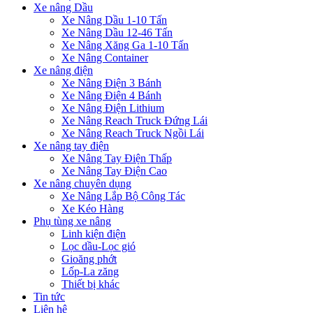
Xe nâng Dầu
Xe Nâng Dầu 1-10 Tấn
Xe Nâng Dầu 12-46 Tấn
Xe Nâng Xăng Ga 1-10 Tấn
Xe Nâng Container
Xe nâng điện
Xe Nâng Điện 3 Bánh
Xe Nâng Điện 4 Bánh
Xe Nâng Điện Lithium
Xe Nâng Reach Truck Đứng Lái
Xe Nâng Reach Truck Ngồi Lái
Xe nâng tay điện
Xe Nâng Tay Điện Thấp
Xe Nâng Tay Điện Cao
Xe nâng chuyên dụng
Xe Nâng Lắp Bộ Công Tác
Xe Kéo Hàng
Phụ tùng xe nâng
Linh kiện điện
Lọc dầu-Lọc gió
Gioăng phớt
Lốp-La zăng
Thiết bị khác
Tin tức
Liên hệ