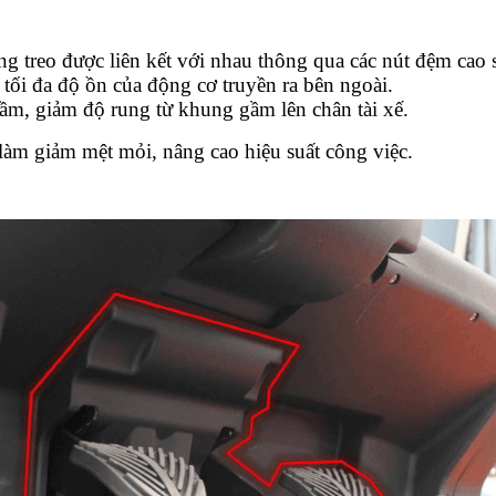
ống treo được liên kết với nhau thông qua các nút đệm cao 
 tối đa độ ồn của động cơ truyền ra bên ngoài.
ầm, giảm độ rung từ khung gầm lên chân tài xế.
àm giảm mệt mỏi, nâng cao hiệu suất công việc.