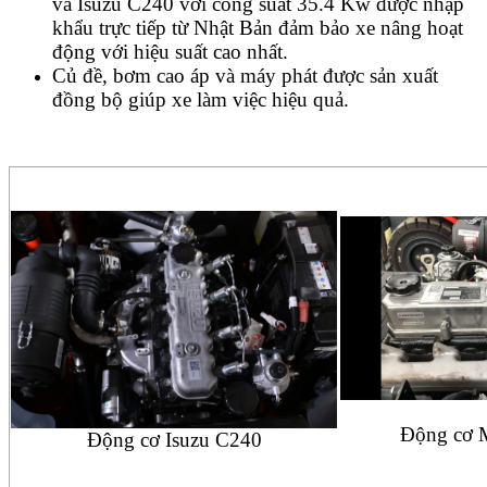
và Isuzu C240 với công suất 35.4 Kw được nhập
khẩu trực tiếp từ Nhật Bản đảm bảo xe nâng hoạt
động với hiệu suất cao nhất.
Củ đề, bơm cao áp và máy phát được sản xuất
đồng bộ giúp xe làm việc hiệu quả.
Động cơ M
Động cơ Isuzu C240