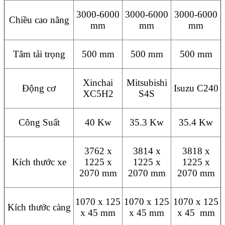
3000-6000
3000-6000
3000-6000
Chiều cao nâng
mm
mm
mm
Tâm tải trọng
500 mm
500 mm
500 mm
Xinchai
Mitsubishi
Động cơ
Isuzu C240
XC5H2
S4S
Công Suất
40 Kw
35.3 Kw
35.4 Kw
3762 x
3814 x
3818 x
Kích thước xe
1225 x
1225 x
1225 x
2070 mm
2070 mm
2070 mm
1070 x 125
1070 x 125
1070 x 125
Kích thước càng
x 45 mm
x 45 mm
x 45 mm