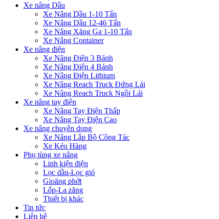
Xe nâng Dầu
Xe Nâng Dầu 1-10 Tấn
Xe Nâng Dầu 12-46 Tấn
Xe Nâng Xăng Ga 1-10 Tấn
Xe Nâng Container
Xe nâng điện
Xe Nâng Điện 3 Bánh
Xe Nâng Điện 4 Bánh
Xe Nâng Điện Lithium
Xe Nâng Reach Truck Đứng Lái
Xe Nâng Reach Truck Ngồi Lái
Xe nâng tay điện
Xe Nâng Tay Điện Thấp
Xe Nâng Tay Điện Cao
Xe nâng chuyên dụng
Xe Nâng Lắp Bộ Công Tác
Xe Kéo Hàng
Phụ tùng xe nâng
Linh kiện điện
Lọc dầu-Lọc gió
Gioăng phớt
Lốp-La zăng
Thiết bị khác
Tin tức
Liên hệ