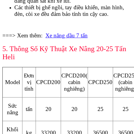
dàng quan sát khi xe lùi.
Các thiết bị ghế ngồi, tay điều khiển, màn hình,
đèn, còi xe đều đảm bảo tính tin cậy cao.
===> Xem thêm:
Xe nâng dầu 7 tấn
5. Thông Số Kỹ Thuật Xe Nâng 20-25 Tấn
Heli
Đơn
CPCD200(
CPCD2
Model
vị
CPCD200
cabin
CPCD250
(cabin
tính
nghiêng)
nghiêng
Sức
tấn
20
20
25
25
nâng
Khối
kg
33200
33200
36500
36500