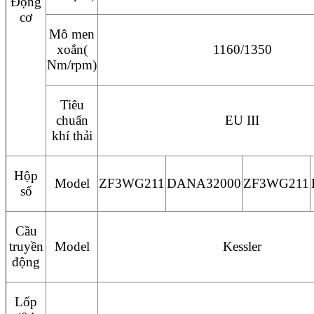
Động
cơ
Mô men
xoắn(
1160/1350
Nm/rpm)
Tiêu
chuẩn
EU III
khí thải
Hộp
Model
ZF3WG211
DANA32000
ZF3WG211
số
Cầu
truyền
Model
Kessler
động
Lốp