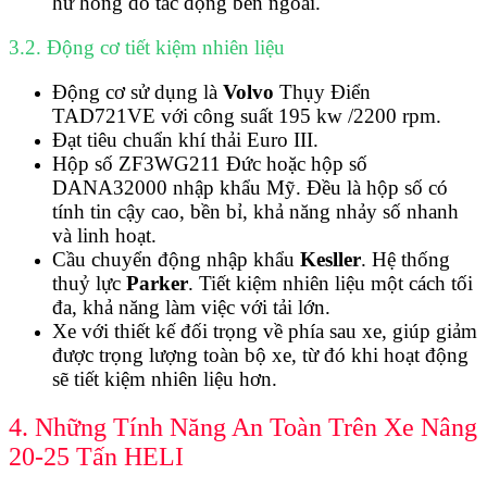
hư hỏng do tác động bên ngoài.
3.2. Động cơ tiết kiệm nhiên liệu
Động cơ sử dụng là
Volvo
Thụy Điển
TAD721VE với công suất
195 kw /2200 rpm.
Đạt tiêu chuẩn khí thải Euro III.
Hộp số ZF3WG211 Đức hoặc hộp số
DANA32000 nhập khẩu Mỹ. Đều là hộp số có
tính tin cậy cao, bền bỉ, khả năng nhảy số nhanh
và linh hoạt.
Cầu chuyển động nhập khẩu
Kesller
. Hệ thống
thuỷ lực
Parker
. Tiết kiệm nhiên liệu một cách tối
đa, khả năng làm việc với tải lớn.
Xe với thiết kế đối trọng về phía sau xe, giúp giảm
được trọng lượng toàn bộ xe, từ đó khi hoạt động
sẽ tiết kiệm nhiên liệu hơn.
4. Những Tính Năng An Toàn Trên Xe Nâng
20-25 Tấn HELI