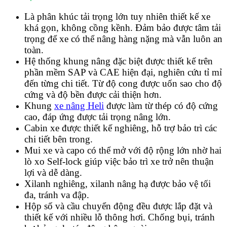
Là phân khúc tải trọng lớn tuy nhiên thiết kế xe
khá gọn, không cồng kềnh. Đảm bảo được tâm tải
trọng để xe có thể nâng hàng nặng mà vẫn luôn an
toàn.
Hệ thống khung nâng đặc biệt được thiết kế trên
phần mềm SAP và CAE hiện đại, nghiên cứu tỉ mỉ
đến từng chi tiết. Từ độ cong được uốn sao cho độ
cứng và độ bền được cải thiện hơn.
Khung
xe nâng Heli
được làm từ thép có độ cứng
cao, đáp ứng được tải trọng nâng lớn.
Cabin xe được thiết kế nghiêng, hỗ trợ bảo trì các
chi tiết bên trong.
Mui xe và capo có thể mở với độ rộng lớn nhờ hai
lò xo Self-lock giúp việc bảo trì xe trở nên thuận
lợi và dễ dàng.
Xilanh nghiêng, xilanh nâng hạ được bảo vệ tối
đa, tránh va đập.
Hộp số và cầu chuyển động đều được lắp đặt và
thiết kế với nhiều lỗ thông hơi. Chống bụi, tránh