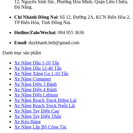
12, Nguyễn Sinh Sắc, Phường Hòa Minh, Quận Liên Chiểu,
Đà Nẵng.
Chi Nhánh Đồng Nai
: Số 12, Đường 2A, KCN Biên Hòa 2,
TP Biên Hòa, Tỉnh Đồng Nai.
Hotline/Zalo/Wechat
: 094 955 3636
Email
: duykhanh.heli@gmail.com
Danh mục sản phẩm
Xe Nâng Dầu 1-10 Tấn
Xe Nâng Dầu 12-46 Tấn
Xe Nâng Xăng Ga 1-10 Tấn
Xe Nâng Container
Xe Nâng Điện 3 Bánh
Xe Nâng Điện 4 Bánh
Xe Nâng Điện Lithium
Xe Nâng Reach Truck Đứng Lái
Xe Nâng Reach Truck Ngồi Lái
Xe Nâng Tay Điện Cao
Xe Nâng Tay Điện Thấp
Xe Kéo Hàng
Xe Nâng Lắp Bộ Công Tác