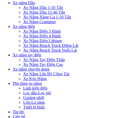
Xe nâng Dầu
Xe Nâng Dầu 1-10 Tấn
Xe Nâng Dầu 12-46 Tấn
Xe Nâng Xăng Ga 1-10 Tấn
Xe Nâng Container
Xe nâng điện
Xe Nâng Điện 3 Bánh
Xe Nâng Điện 4 Bánh
Xe Nâng Điện Lithium
Xe Nâng Reach Truck Đứng Lái
Xe Nâng Reach Truck Ngồi Lái
Xe nâng tay điện
Xe Nâng Tay Điện Thấp
Xe Nâng Tay Điện Cao
Xe nâng chuyên dụng
Xe Nâng Lắp Bộ Công Tác
Xe Kéo Hàng
Phụ tùng xe nâng
Linh kiện điện
Lọc dầu-Lọc gió
Gioăng phớt
Lốp-La zăng
Thiết bị khác
Tin tức
Liên hệ