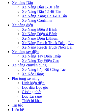
Xe nâng Dầu
Xe Nâng Dầu 1-10 Tấn
Xe Nâng Dầu 12-46 Tấn
Xe Nâng Xăng Ga 1-10 Tấn
Xe Nâng Container
Xe nâng điện
Xe Nâng Điện 3 Bánh
Xe Nâng Điện 4 Bánh
Xe Nâng Điện Lithium
Xe Nâng Reach Truck Đứng Lái
Xe Nâng Reach Truck Ngồi Lái
Xe nâng tay điện
Xe Nâng Tay Điện Thấp
Xe Nâng Tay Điện Cao
Xe nâng chuyên dụng
Xe Nâng Lắp Bộ Công Tác
Xe Kéo Hàng
Phụ tùng xe nâng
Linh kiện điện
Lọc dầu-Lọc gió
Gioăng phớt
Lốp-La zăng
Thiết bị khác
Tin tức
Liên hệ