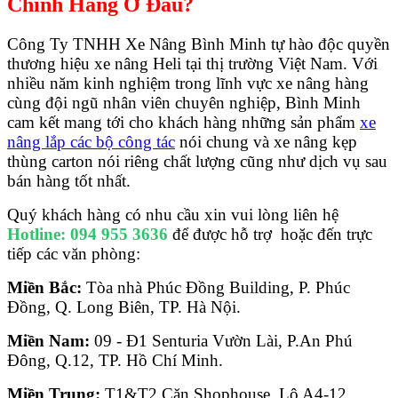
Chính Hãng Ở Đâu?
Công Ty TNHH Xe Nâng Bình Minh tự hào độc quyền
thương hiệu xe nâng Heli tại thị trường Việt Nam. Với
nhiều năm kinh nghiệm trong lĩnh vực xe nâng hàng
cùng đội ngũ nhân viên chuyên nghiệp, Bình Minh
cam kết mang tới cho khách hàng những sản phẩm
xe
nâng lắp các bộ công tác
nói chung và xe nâng kẹp
thùng carton nói riêng chất lượng cũng như dịch vụ sau
bán hàng tốt nhất.
Quý khách hàng có nhu cầu xin vui lòng liên hệ
Hotline: 094 955 3636
để được hỗ trợ hoặc đến trực
tiếp các văn phòng:
Miền Bắc:
Tòa nhà Phúc Đồng Building, P. Phúc
Đồng, Q. Long Biên, TP. Hà Nội.
Miền Nam:
09 - Đ1 Senturia Vườn Lài, P.An Phú
Đông, Q.12, TP. Hồ Chí Minh.
Miền Trung:
T1&T2 Căn Shophouse, Lô A4-12,