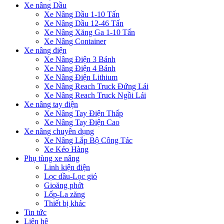
Xe nâng Dầu
Xe Nâng Dầu 1-10 Tấn
Xe Nâng Dầu 12-46 Tấn
Xe Nâng Xăng Ga 1-10 Tấn
Xe Nâng Container
Xe nâng điện
Xe Nâng Điện 3 Bánh
Xe Nâng Điện 4 Bánh
Xe Nâng Điện Lithium
Xe Nâng Reach Truck Đứng Lái
Xe Nâng Reach Truck Ngồi Lái
Xe nâng tay điện
Xe Nâng Tay Điện Thấp
Xe Nâng Tay Điện Cao
Xe nâng chuyên dụng
Xe Nâng Lắp Bộ Công Tác
Xe Kéo Hàng
Phụ tùng xe nâng
Linh kiện điện
Lọc dầu-Lọc gió
Gioăng phớt
Lốp-La zăng
Thiết bị khác
Tin tức
Liên hệ