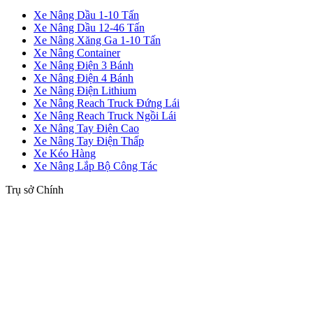
Xe Nâng Dầu 1-10 Tấn
Xe Nâng Dầu 12-46 Tấn
Xe Nâng Xăng Ga 1-10 Tấn
Xe Nâng Container
Xe Nâng Điện 3 Bánh
Xe Nâng Điện 4 Bánh
Xe Nâng Điện Lithium
Xe Nâng Reach Truck Đứng Lái
Xe Nâng Reach Truck Ngồi Lái
Xe Nâng Tay Điện Cao
Xe Nâng Tay Điện Thấp
Xe Kéo Hàng
Xe Nâng Lắp Bộ Công Tác
Trụ sở Chính