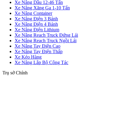
Xe Nâng Dầu 12-46 Tấn
Xe Nâng Xăng Ga 1-10 Tấn
Xe Nâng Container
Xe Nâng Điện 3 Bánh
Xe Nâng Điện 4 Bánh
Xe Nâng Điện Lithium
Xe Nâng Reach Truck Đứng Lái
Xe Nâng Reach Truck Ngồi Lái
Xe Nâng Tay Điện Cao
Xe Nâng Tay Điện Thấp
Xe Kéo Hàng
Xe Nâng Lắp Bộ Công Tác
Trụ sở Chính