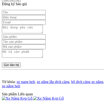
Đăng ký báo giá
Gửi liên hệ
Từ khóa:
xe nang heli
,
xe nâng lắp dịch càng
,
bộ dịch càng xe nâng
,
xe nâng heli
Sản phẩm Liên quan