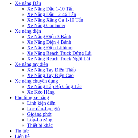
Xe nâng Dầu
Xe Nâng Dầu 1-10 Tấn
Xe Nâng Dầu 12-46 Tấn
Xe Nâng Xăng Ga 1-10 Tấn
Xe Nâng Container
Xe nâng điện
Xe Nâng Điện 3 Bánh
Xe Nâng Điện 4 Bánh
Xe Nâng Điện Lithium
Xe Nâng Reach Truck Đứng Lái
Xe Nâng Reach Truck Ngồi Lái
Xe nâng tay điện
Xe Nâng Tay Điện Thấp
Xe Nâng Tay Điện Cao
Xe nâng chuyên dụng
Xe Nâng Lắp Bộ Công Tác
Xe Kéo Hàng
Phụ tùng xe nâng
Linh kiện điện
Lọc dầu-Lọc gió
Gioăng phớt
Lốp-La zăng
Thiết bị khác
Tin tức
Liên hệ