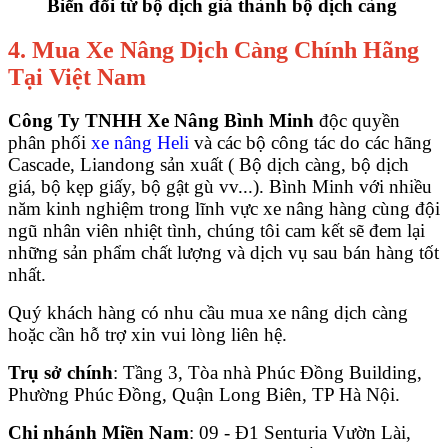
Biến đổi từ bộ dịch giá thành bộ dịch càng
4. Mua Xe Nâng Dịch Càng Chính Hãng
Tại Việt Nam
Công Ty TNHH Xe Nâng Bình Minh
độc quyền
phân phối
xe nâng Heli
và các bộ công tác do các hãng
Cascade, Liandong sản xuất ( Bộ dịch càng, bộ dịch
giá, bộ kẹp giấy, bộ gật gù vv...). Bình Minh với nhiều
năm kinh nghiệm trong lĩnh vực xe nâng hàng cùng đội
ngũ nhân viên nhiệt tình, chúng tôi cam kết sẽ đem lại
những sản phẩm chất lượng và dịch vụ sau bán hàng tốt
nhất.
Quý khách hàng có nhu cầu mua xe nâng dịch càng
hoặc cần hỗ trợ xin vui lòng liên hệ.
Trụ sở chính
: Tầng 3, Tòa nhà Phúc Đồng Building,
Phường Phúc Đồng, Quận Long Biên, TP Hà Nội.
Chi nhánh Miền Nam
: 09 - Đ1 Senturia Vườn Lài,