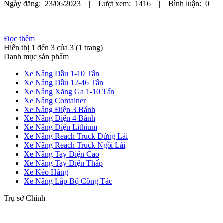
Ngày đăng: 23/06/2023 | Lượt xem: 1416 | Bình luận: 0
Đọc thêm
Hiển thị 1 đến 3 của 3 (1 trang)
Danh mục sản phẩm
Xe Nâng Dầu 1-10 Tấn
Xe Nâng Dầu 12-46 Tấn
Xe Nâng Xăng Ga 1-10 Tấn
Xe Nâng Container
Xe Nâng Điện 3 Bánh
Xe Nâng Điện 4 Bánh
Xe Nâng Điện Lithium
Xe Nâng Reach Truck Đứng Lái
Xe Nâng Reach Truck Ngồi Lái
Xe Nâng Tay Điện Cao
Xe Nâng Tay Điện Thấp
Xe Kéo Hàng
Xe Nâng Lắp Bộ Công Tác
Trụ sở Chính