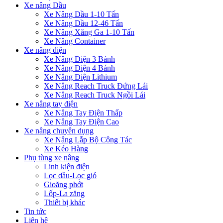
Xe nâng Dầu
Xe Nâng Dầu 1-10 Tấn
Xe Nâng Dầu 12-46 Tấn
Xe Nâng Xăng Ga 1-10 Tấn
Xe Nâng Container
Xe nâng điện
Xe Nâng Điện 3 Bánh
Xe Nâng Điện 4 Bánh
Xe Nâng Điện Lithium
Xe Nâng Reach Truck Đứng Lái
Xe Nâng Reach Truck Ngồi Lái
Xe nâng tay điện
Xe Nâng Tay Điện Thấp
Xe Nâng Tay Điện Cao
Xe nâng chuyên dụng
Xe Nâng Lắp Bộ Công Tác
Xe Kéo Hàng
Phụ tùng xe nâng
Linh kiện điện
Lọc dầu-Lọc gió
Gioăng phớt
Lốp-La zăng
Thiết bị khác
Tin tức
Liên hệ