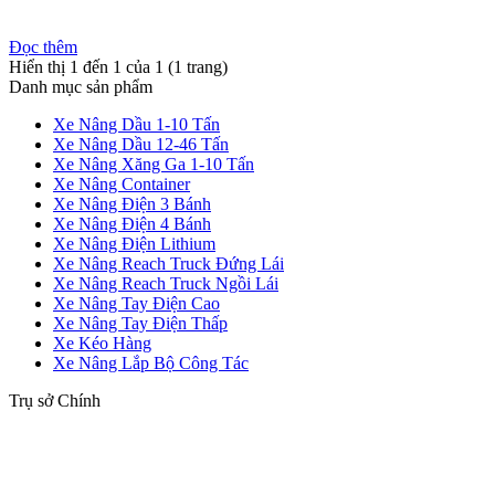
Đọc thêm
Hiển thị 1 đến 1 của 1 (1 trang)
Danh mục sản phẩm
Xe Nâng Dầu 1-10 Tấn
Xe Nâng Dầu 12-46 Tấn
Xe Nâng Xăng Ga 1-10 Tấn
Xe Nâng Container
Xe Nâng Điện 3 Bánh
Xe Nâng Điện 4 Bánh
Xe Nâng Điện Lithium
Xe Nâng Reach Truck Đứng Lái
Xe Nâng Reach Truck Ngồi Lái
Xe Nâng Tay Điện Cao
Xe Nâng Tay Điện Thấp
Xe Kéo Hàng
Xe Nâng Lắp Bộ Công Tác
Trụ sở Chính