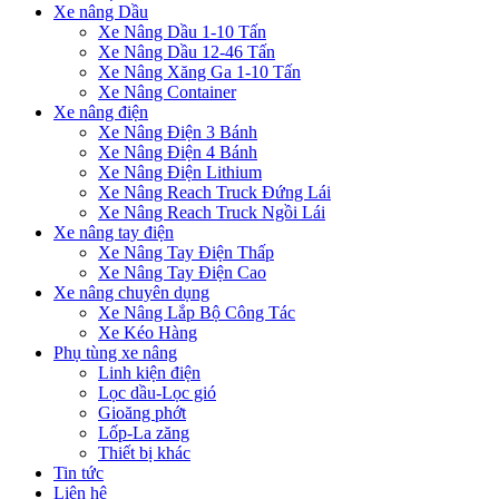
Xe nâng Dầu
Xe Nâng Dầu 1-10 Tấn
Xe Nâng Dầu 12-46 Tấn
Xe Nâng Xăng Ga 1-10 Tấn
Xe Nâng Container
Xe nâng điện
Xe Nâng Điện 3 Bánh
Xe Nâng Điện 4 Bánh
Xe Nâng Điện Lithium
Xe Nâng Reach Truck Đứng Lái
Xe Nâng Reach Truck Ngồi Lái
Xe nâng tay điện
Xe Nâng Tay Điện Thấp
Xe Nâng Tay Điện Cao
Xe nâng chuyên dụng
Xe Nâng Lắp Bộ Công Tác
Xe Kéo Hàng
Phụ tùng xe nâng
Linh kiện điện
Lọc dầu-Lọc gió
Gioăng phớt
Lốp-La zăng
Thiết bị khác
Tin tức
Liên hệ