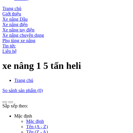
Trang chủ
Giới thiệu
Xe nâng Dầu
Xe nâng điện
Xe nâng tay điện
Xe nâng chuyên dụng
Phụ tùng xe nâng
Tin tức
Liên hệ
xe nâng 1 5 tấn heli
Trang chủ
So sánh sản phẩm (0)
Sắp xếp theo:
Mặc định
Mặc định
Tên (A - Z)
Tên (Z - A)