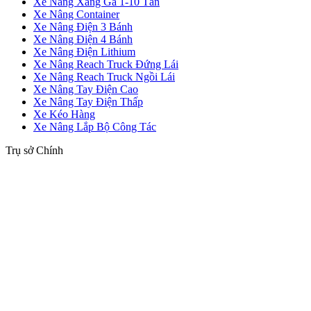
Xe Nâng Xăng Ga 1-10 Tấn
Xe Nâng Container
Xe Nâng Điện 3 Bánh
Xe Nâng Điện 4 Bánh
Xe Nâng Điện Lithium
Xe Nâng Reach Truck Đứng Lái
Xe Nâng Reach Truck Ngồi Lái
Xe Nâng Tay Điện Cao
Xe Nâng Tay Điện Thấp
Xe Kéo Hàng
Xe Nâng Lắp Bộ Công Tác
Trụ sở Chính