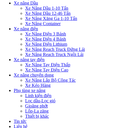
Xe nâng Dầu
Xe Nâng Dầu 1-10 Tấn
Xe Nâng Dầu 12-46 Tấn
Xe Nâng Xăng Ga 1-10 Tấn
Xe Nâng Container
Xe nâng điện
Xe Nâng Điện 3 Bánh
Xe Nâng Điện 4 Bánh
Xe Nâng Điện Lithium
Xe Nâng Reach Truck Đứng Lái
Xe Nâng Reach Truck Ngồi Lái
Xe nâng tay điện
Xe Nâng Tay Điện Thấp
Xe Nâng Tay Điện Cao
Xe nâng chuyên dụng
Xe Nâng Lắp Bộ Công Tác
Xe Kéo Hàng
Phụ tùng xe nâng
Linh kiện điện
Lọc dầu-Lọc gió
Gioăng phớt
Lốp-La zăng
Thiết bị khác
Tin tức
Liên hệ