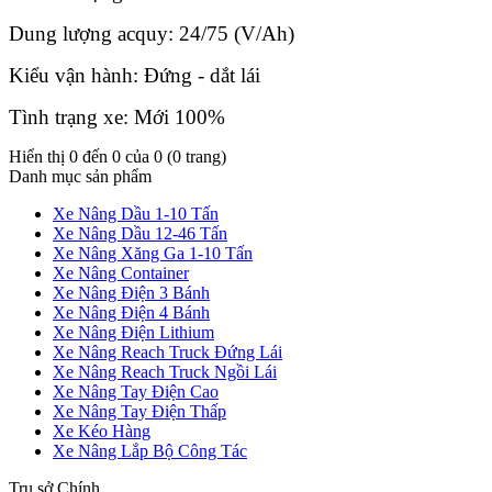
Dung lượng acquy: 24/75 (V/Ah)
Kiểu vận hành: Đứng - dắt lái
Tình trạng xe: Mới 100%
Hiển thị 0 đến 0 của 0 (0 trang)
Danh mục sản phẩm
Xe Nâng Dầu 1-10 Tấn
Xe Nâng Dầu 12-46 Tấn
Xe Nâng Xăng Ga 1-10 Tấn
Xe Nâng Container
Xe Nâng Điện 3 Bánh
Xe Nâng Điện 4 Bánh
Xe Nâng Điện Lithium
Xe Nâng Reach Truck Đứng Lái
Xe Nâng Reach Truck Ngồi Lái
Xe Nâng Tay Điện Cao
Xe Nâng Tay Điện Thấp
Xe Kéo Hàng
Xe Nâng Lắp Bộ Công Tác
Trụ sở Chính