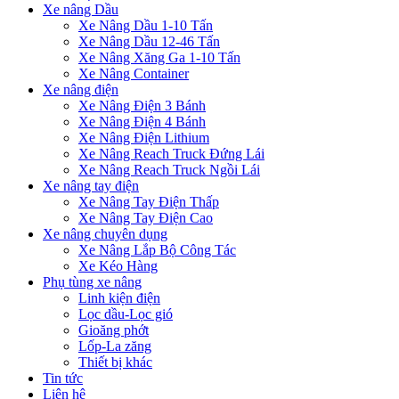
Xe nâng Dầu
Xe Nâng Dầu 1-10 Tấn
Xe Nâng Dầu 12-46 Tấn
Xe Nâng Xăng Ga 1-10 Tấn
Xe Nâng Container
Xe nâng điện
Xe Nâng Điện 3 Bánh
Xe Nâng Điện 4 Bánh
Xe Nâng Điện Lithium
Xe Nâng Reach Truck Đứng Lái
Xe Nâng Reach Truck Ngồi Lái
Xe nâng tay điện
Xe Nâng Tay Điện Thấp
Xe Nâng Tay Điện Cao
Xe nâng chuyên dụng
Xe Nâng Lắp Bộ Công Tác
Xe Kéo Hàng
Phụ tùng xe nâng
Linh kiện điện
Lọc dầu-Lọc gió
Gioăng phớt
Lốp-La zăng
Thiết bị khác
Tin tức
Liên hệ