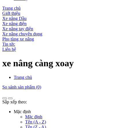
Trang chủ
Giới thiệu
Xe nâng Dầu
Xe nâng điện
Xe nâng tay điện
Xe nâng chuyên dụng
Phụ tùng xe nâng
Tin tức
Liên hệ
xe nâng càng xoay
Trang chủ
So sánh sản phẩm (0)
Sắp xếp theo:
Mặc định
Mặc định
Tên (A - Z)
Tên (Z - A)