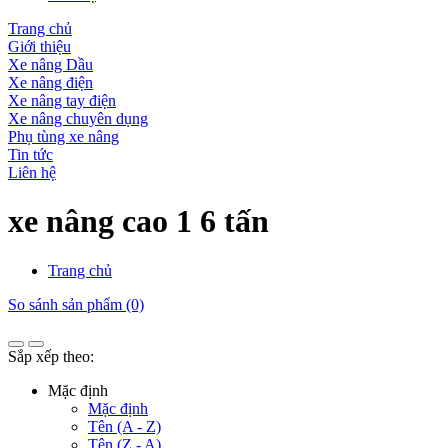
Trang chủ
Giới thiệu
Xe nâng Dầu
Xe nâng điện
Xe nâng tay điện
Xe nâng chuyên dụng
Phụ tùng xe nâng
Tin tức
Liên hệ
xe nâng cao 1 6 tấn
Trang chủ
So sánh sản phẩm (0)
Sắp xếp theo:
Mặc định
Mặc định
Tên (A - Z)
Tên (Z - A)