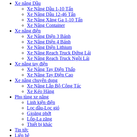
Xe nâng Dầu
Xe Nâng Dầu 1-10 Tấn
Xe Nâng Dầu 12-46 Tấn
Xe Nâng Xăng Ga 1-10 Tấn
Xe Nâng Container
Xe nâng điện
Xe Nâng Điện 3 Bánh
Xe Nâng Điện 4 Bánh
Xe Nâng Điện Lithium
Xe Nâng Reach Truck Đứng Lái
Xe Nâng Reach Truck Ngồi Lái
Xe nâng tay điện
Xe Nâng Tay Điện Thấp
Xe Nâng Tay Điện Cao
Xe nâng chuyên dụng
Xe Nâng Lắp Bộ Công Tác
Xe Kéo Hàng
Phụ tùng xe nâng
Linh kiện điện
Lọc dầu-Lọc gió
Gioăng phớt
Lốp-La zăng
Thiết bị khác
Tin tức
Liên hệ