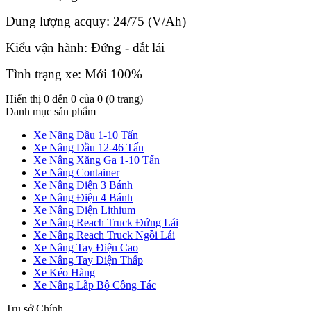
Dung lượng acquy: 24/75 (V/Ah)
Kiểu vận hành: Đứng - dắt lái
Tình trạng xe: Mới 100%
Hiển thị 0 đến 0 của 0 (0 trang)
Danh mục sản phẩm
Xe Nâng Dầu 1-10 Tấn
Xe Nâng Dầu 12-46 Tấn
Xe Nâng Xăng Ga 1-10 Tấn
Xe Nâng Container
Xe Nâng Điện 3 Bánh
Xe Nâng Điện 4 Bánh
Xe Nâng Điện Lithium
Xe Nâng Reach Truck Đứng Lái
Xe Nâng Reach Truck Ngồi Lái
Xe Nâng Tay Điện Cao
Xe Nâng Tay Điện Thấp
Xe Kéo Hàng
Xe Nâng Lắp Bộ Công Tác
Trụ sở Chính