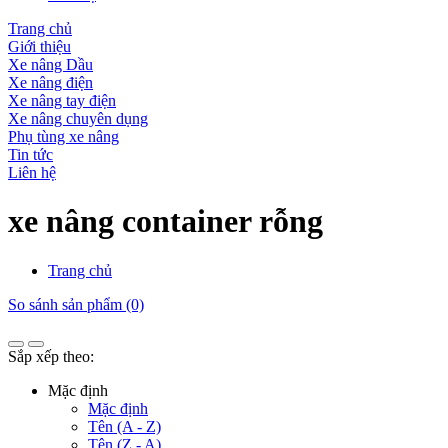
Trang chủ
Giới thiệu
Xe nâng Dầu
Xe nâng điện
Xe nâng tay điện
Xe nâng chuyên dụng
Phụ tùng xe nâng
Tin tức
Liên hệ
xe nâng container rỗng
Trang chủ
So sánh sản phẩm (0)
Sắp xếp theo:
Mặc định
Mặc định
Tên (A - Z)
Tên (Z - A)