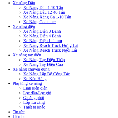
Xe nâng Dầu
Xe Nâng Dầu 1-10 Tấn
Xe Nâng Dầu 12-46 Tấn
Xe Nâng Xăng Ga 1-10 Tấn
Xe Nâng Container
Xe nâng điện
Xe Nâng Điện 3 Bánh
Xe Nâng Điện 4 Bánh
Xe Nâng Điện Lithium
Xe Nâng Reach Truck Đứng Lái
Xe Nâng Reach Truck Ngồi Lái
Xe nâng tay điện
Xe Nâng Tay Điện Thấp
Xe Nâng Tay Điện Cao
Xe nâng chuyên dụng
Xe Nâng Lắp Bộ Công Tác
Xe Kéo Hàng
Phụ tùng xe nâng
Linh kiện điện
Lọc dầu-Lọc gió
Gioăng phớt
Lốp-La zăng
Thiết bị khác
Tin tức
Liên hệ