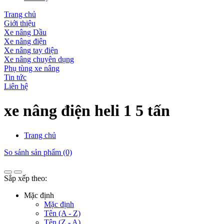
Trang chủ
Giới thiệu
Xe nâng Dầu
Xe nâng điện
Xe nâng tay điện
Xe nâng chuyên dụng
Phụ tùng xe nâng
Tin tức
Liên hệ
xe nâng điện heli 1 5 tấn
Trang chủ
So sánh sản phẩm (0)
Sắp xếp theo:
Mặc định
Mặc định
Tên (A - Z)
Tên (Z - A)