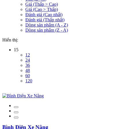
Giá (Thấp > Cao)
Giá (Cao > Thấp)
Đánh giá (Cao nhất)
Đánh giá (Thấp nhất)
Dòng sản phẩm (A - Z)
Dòng sản phẩm (Z - A)
Hiển thị:
15
12
24
36
48
60
120
Bình Điện Xe Nâng