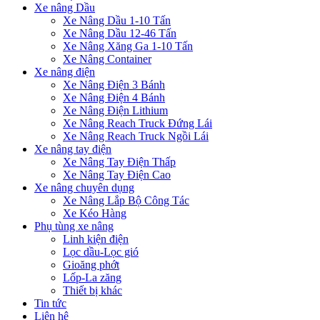
Xe nâng Dầu
Xe Nâng Dầu 1-10 Tấn
Xe Nâng Dầu 12-46 Tấn
Xe Nâng Xăng Ga 1-10 Tấn
Xe Nâng Container
Xe nâng điện
Xe Nâng Điện 3 Bánh
Xe Nâng Điện 4 Bánh
Xe Nâng Điện Lithium
Xe Nâng Reach Truck Đứng Lái
Xe Nâng Reach Truck Ngồi Lái
Xe nâng tay điện
Xe Nâng Tay Điện Thấp
Xe Nâng Tay Điện Cao
Xe nâng chuyên dụng
Xe Nâng Lắp Bộ Công Tác
Xe Kéo Hàng
Phụ tùng xe nâng
Linh kiện điện
Lọc dầu-Lọc gió
Gioăng phớt
Lốp-La zăng
Thiết bị khác
Tin tức
Liên hệ