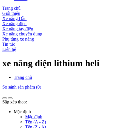
Trang chủ
Giới thiệu
Xe nâng Dầu
Xe nâng điện
Xe nâng tay điện
Xe nâng chuyên dụng
Phụ tùng xe nâng
Tin tức
Liên hệ
xe nâng điện lithium heli
Trang chủ
So sánh sản phẩm (0)
Sắp xếp theo:
Mặc định
Mặc định
Tên (A - Z)
Tên (Z - A)