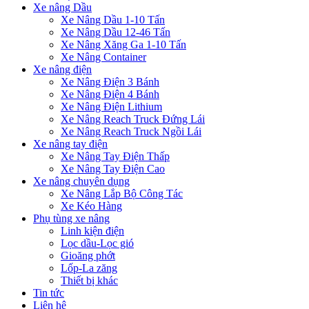
Xe nâng Dầu
Xe Nâng Dầu 1-10 Tấn
Xe Nâng Dầu 12-46 Tấn
Xe Nâng Xăng Ga 1-10 Tấn
Xe Nâng Container
Xe nâng điện
Xe Nâng Điện 3 Bánh
Xe Nâng Điện 4 Bánh
Xe Nâng Điện Lithium
Xe Nâng Reach Truck Đứng Lái
Xe Nâng Reach Truck Ngồi Lái
Xe nâng tay điện
Xe Nâng Tay Điện Thấp
Xe Nâng Tay Điện Cao
Xe nâng chuyên dụng
Xe Nâng Lắp Bộ Công Tác
Xe Kéo Hàng
Phụ tùng xe nâng
Linh kiện điện
Lọc dầu-Lọc gió
Gioăng phớt
Lốp-La zăng
Thiết bị khác
Tin tức
Liên hệ