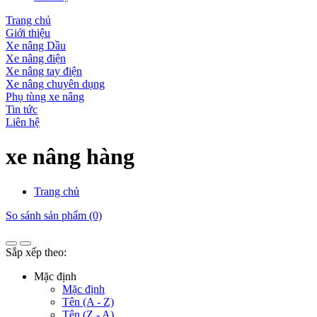
Trang chủ
Giới thiệu
Xe nâng Dầu
Xe nâng điện
Xe nâng tay điện
Xe nâng chuyên dụng
Phụ tùng xe nâng
Tin tức
Liên hệ
xe nâng hàng
Trang chủ
So sánh sản phẩm (0)
Sắp xếp theo:
Mặc định
Mặc định
Tên (A - Z)
Tên (Z - A)