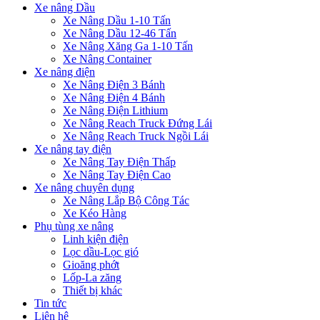
Xe nâng Dầu
Xe Nâng Dầu 1-10 Tấn
Xe Nâng Dầu 12-46 Tấn
Xe Nâng Xăng Ga 1-10 Tấn
Xe Nâng Container
Xe nâng điện
Xe Nâng Điện 3 Bánh
Xe Nâng Điện 4 Bánh
Xe Nâng Điện Lithium
Xe Nâng Reach Truck Đứng Lái
Xe Nâng Reach Truck Ngồi Lái
Xe nâng tay điện
Xe Nâng Tay Điện Thấp
Xe Nâng Tay Điện Cao
Xe nâng chuyên dụng
Xe Nâng Lắp Bộ Công Tác
Xe Kéo Hàng
Phụ tùng xe nâng
Linh kiện điện
Lọc dầu-Lọc gió
Gioăng phớt
Lốp-La zăng
Thiết bị khác
Tin tức
Liên hệ