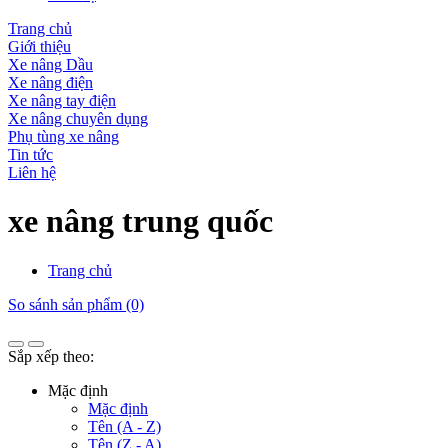
Trang chủ
Giới thiệu
Xe nâng Dầu
Xe nâng điện
Xe nâng tay điện
Xe nâng chuyên dụng
Phụ tùng xe nâng
Tin tức
Liên hệ
xe nâng trung quốc
Trang chủ
So sánh sản phẩm (0)
Sắp xếp theo:
Mặc định
Mặc định
Tên (A - Z)
Tên (Z - A)