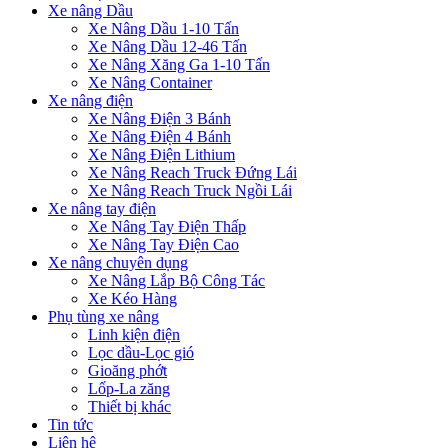
Xe nâng Dầu
Xe Nâng Dầu 1-10 Tấn
Xe Nâng Dầu 12-46 Tấn
Xe Nâng Xăng Ga 1-10 Tấn
Xe Nâng Container
Xe nâng điện
Xe Nâng Điện 3 Bánh
Xe Nâng Điện 4 Bánh
Xe Nâng Điện Lithium
Xe Nâng Reach Truck Đứng Lái
Xe Nâng Reach Truck Ngồi Lái
Xe nâng tay điện
Xe Nâng Tay Điện Thấp
Xe Nâng Tay Điện Cao
Xe nâng chuyên dụng
Xe Nâng Lắp Bộ Công Tác
Xe Kéo Hàng
Phụ tùng xe nâng
Linh kiện điện
Lọc dầu-Lọc gió
Gioăng phớt
Lốp-La zăng
Thiết bị khác
Tin tức
Liên hệ