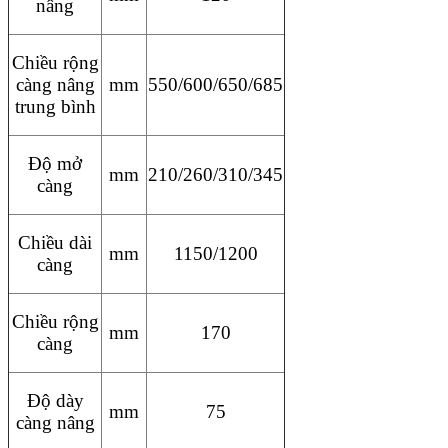
nâng
Chiều rộng
càng nâng
mm
550/600/650/685
trung bình
Độ mở
mm
210/260/310/345
càng
Chiều dài
mm
1150/1200
càng
Chiều rộng
mm
170
càng
Độ dày
mm
75
càng nâng