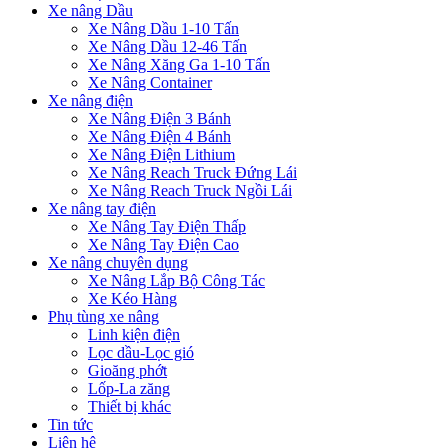
Xe nâng Dầu
Xe Nâng Dầu 1-10 Tấn
Xe Nâng Dầu 12-46 Tấn
Xe Nâng Xăng Ga 1-10 Tấn
Xe Nâng Container
Xe nâng điện
Xe Nâng Điện 3 Bánh
Xe Nâng Điện 4 Bánh
Xe Nâng Điện Lithium
Xe Nâng Reach Truck Đứng Lái
Xe Nâng Reach Truck Ngồi Lái
Xe nâng tay điện
Xe Nâng Tay Điện Thấp
Xe Nâng Tay Điện Cao
Xe nâng chuyên dụng
Xe Nâng Lắp Bộ Công Tác
Xe Kéo Hàng
Phụ tùng xe nâng
Linh kiện điện
Lọc dầu-Lọc gió
Gioăng phớt
Lốp-La zăng
Thiết bị khác
Tin tức
Liên hệ