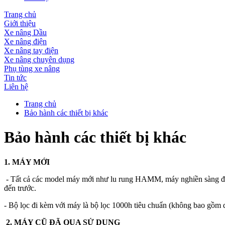
Trang chủ
Giới thiệu
Xe nâng Dầu
Xe nâng điện
Xe nâng tay điện
Xe nâng chuyên dụng
Phụ tùng xe nâng
Tin tức
Liên hệ
Trang chủ
Bảo hành các thiết bị khác
Bảo hành các thiết bị khác
1. MÁY MỚI
- Tất cả các model máy mới như lu rung HAMM, máy nghiền sàng
đến trước.
- Bộ lọc đi kèm với máy là bộ lọc 1000h tiêu chuẩn (không bao gồm 
2. MÁY CŨ ĐÃ QUA SỬ DỤNG