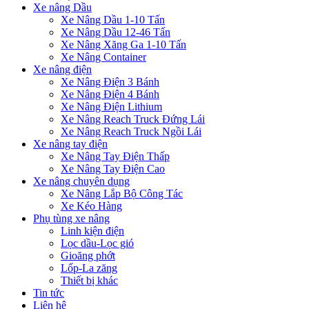
Xe nâng Dầu
Xe Nâng Dầu 1-10 Tấn
Xe Nâng Dầu 12-46 Tấn
Xe Nâng Xăng Ga 1-10 Tấn
Xe Nâng Container
Xe nâng điện
Xe Nâng Điện 3 Bánh
Xe Nâng Điện 4 Bánh
Xe Nâng Điện Lithium
Xe Nâng Reach Truck Đứng Lái
Xe Nâng Reach Truck Ngồi Lái
Xe nâng tay điện
Xe Nâng Tay Điện Thấp
Xe Nâng Tay Điện Cao
Xe nâng chuyên dụng
Xe Nâng Lắp Bộ Công Tác
Xe Kéo Hàng
Phụ tùng xe nâng
Linh kiện điện
Lọc dầu-Lọc gió
Gioăng phớt
Lốp-La zăng
Thiết bị khác
Tin tức
Liên hệ