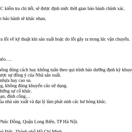
kiểm tra chi tiết, sẽ được định mức thời gian bảo hành chính xác.
n bảo hành sẽ khác nhau.
a lỗi về kỹ thuật khi sản xuất hoặc do lỗi gây ra trong lúc vận chuyển.
 méo….
không đúng cách hay không tuân theo qui trình bảo dưỡng định kỳ khuyến
ược sự đồng ý của Nhà sản xuất.
 nhựa hay cao su.
ng, không đúng khuyến cáo sử dụng.
những sự cố khác.
 loạn, đình công…
 nhà sản xuất và đại lý làm phát sinh các hư hỏng khác.
 Phúc Đồng, Quận Long Biên, TP Hà Nội.
Thủ Đức, Thành phố Hồ Chí Minh.