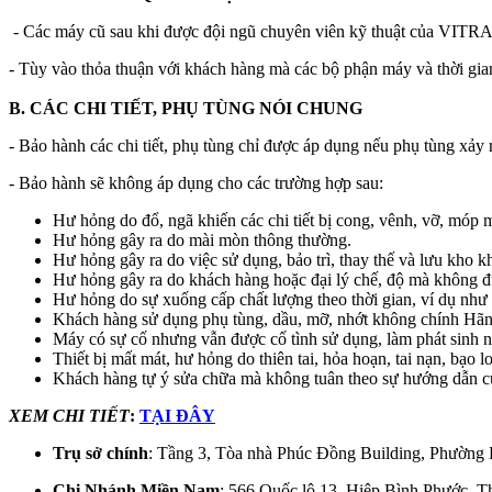
- Các máy cũ sau khi được đội ngũ chuyên viên kỹ thuật của VITRAC 
- Tùy vào thỏa thuận với khách hàng mà các bộ phận máy và thời gia
B. CÁC CHI TIẾT, PHỤ TÙNG NÓI CHUNG
- Bảo hành các chi tiết, phụ tùng chỉ được áp dụng nếu phụ tùng xảy r
- Bảo hành sẽ không áp dụng cho các trường hợp sau:
Hư hỏng do đổ, ngã khiến các chi tiết bị cong, vênh, vỡ, móp
Hư hỏng gây ra do mài mòn thông thường.
Hư hỏng gây ra do việc sử dụng, bảo trì, thay thế và lưu kho 
Hư hỏng gây ra do khách hàng hoặc đại lý chế, độ mà không đ
Hư hỏng do sự xuống cấp chất lượng theo thời gian, ví dụ như
Khách hàng sử dụng phụ tùng, dầu, mỡ, nhớt không chính Hã
Máy có sự cố nhưng vẫn được cố tình sử dụng, làm phát sinh 
Thiết bị mất mát, hư hỏng do thiên tai, hỏa hoạn, tai nạn, bạo
Khách hàng tự ý sửa chữa mà không tuân theo sự hướng dẫn của
XEM CHI TIẾT
:
TẠI ĐÂY
Trụ sở chính
: Tầng 3, Tòa nhà Phúc Đồng Building, Phường
Chi Nhánh Miền Nam
: 566 Quốc lộ 13, Hiệp Bình Phước, 