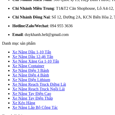
Chi Nhánh Miền Trung
: T1&T2 Căn Shophouse, Lô A4-12,
Chi Nhánh Đồng Nai
: Số 12, Đường 2A, KCN Biên Hòa 2, 
Hotline/Zalo/Wechat
: 094 955 3636
Email
: duykhanh.heli@gmail.com
Danh mục sản phẩm
Xe Nâng Dầu 1-10 Tấn
Xe Nâng Dầu 12-46 Tấn
Xe Nâng Xăng Ga 1-10 Tấn
Xe Nâng Container
Xe Nâng Điện 3 Bánh
Xe Nâng Điện 4 Bánh
Xe Nâng Điện Lithium
Xe Nâng Reach Truck Đứng Lái
Xe Nâng Reach Truck Ngồi Lái
Xe Nâng Tay Điện Cao
Xe Nâng Tay Điện Thấp
Xe Kéo Hàng
Xe Nâng Lắp Bộ Công Tác