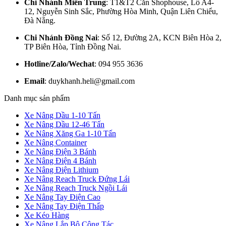
Chi Nhánh Miền Trung
: T1&T2 Căn Shophouse, Lô A4-
12, Nguyễn Sinh Sắc, Phường Hòa Minh, Quận Liên Chiểu,
Đà Nẵng.
Chi Nhánh Đồng Nai
: Số 12, Đường 2A, KCN Biên Hòa 2,
TP Biên Hòa, Tỉnh Đồng Nai.
Hotline/Zalo/Wechat
: 094 955 3636
Email
: duykhanh.heli@gmail.com
Danh mục sản phẩm
Xe Nâng Dầu 1-10 Tấn
Xe Nâng Dầu 12-46 Tấn
Xe Nâng Xăng Ga 1-10 Tấn
Xe Nâng Container
Xe Nâng Điện 3 Bánh
Xe Nâng Điện 4 Bánh
Xe Nâng Điện Lithium
Xe Nâng Reach Truck Đứng Lái
Xe Nâng Reach Truck Ngồi Lái
Xe Nâng Tay Điện Cao
Xe Nâng Tay Điện Thấp
Xe Kéo Hàng
Xe Nâng Lắp Bộ Công Tác