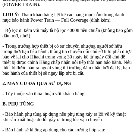
(POWER TRAIN).
LƯU Ý:
Tham khảo bảng liệt kê các hạng mục nằm trong danh
mục bảo hành Power Train — Full Coverage (đính kèm).
- Bộ lọc đi kèm với máy là bộ lọc 4000h tiêu chuẩn (không bao gồm
dầu, mỡ, nhớt).
- Trong trường hợp thiết bị có sự chuyển nhượng người sở hữu
trong thời hạn bảo hành, thông tin chuyển đổi chủ sở hữu phải được
báo về lại cho Hitachi trong vòng 30 ngày kể từ ngày đổi chủ đề
thiết bị được chính Hãng chấp nhận nối tiếp thời hạn bảo hành. Nếu
thiết bị được bán ra ngoài vùng thị trường đảm nhận bởi đại lý, hạn
bảo hành của thiết bị sẽ ngay lập tức bị cắt.
2. MÁY CŨ ĐÃ QUA SỬ DỤNG
- Tùy thuộc vào thỏa thuận với khách hàng
B. PHỤ TÙNG
- Bảo hành phụ tùng áp dụng nếu phụ tùng xảy ra lỗi về kỹ thuật
khi sản xuất hoặc do lỗi gây ra trong lúc vận chuyển
- Bảo hành sẽ không áp dụng cho các trường hợp sau: