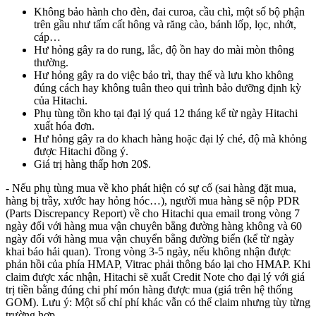
Không bảo hành cho đèn, đai curoa, cầu chì, một số bộ phận
trên gầu như tấm cất hông và răng cào, bánh lốp, lọc, nhớt,
cáp…
Hư hỏng gây ra do rung, lắc, độ ồn hay do mài mòn thông
thường.
Hư hỏng gây ra do việc bảo trì, thay thế và lưu kho không
đúng cách hay không tuân theo qui trình bảo dưỡng định kỳ
của Hitachi.
Phụ tùng tồn kho tại đại lý quá 12 tháng kể từ ngày Hitachi
xuất hóa đơn.
Hư hỏng gây ra do khach hàng hoặc đại lý ché, độ mà khỏng
được Hitachi đồng ý.
Giá trị hàng thấp hơn 20$.
- Nếu phụ tùng mua về kho phát hiện có sự cố (sai hàng đặt mua,
hàng bị trầy, xước hay hỏng hóc…), người mua hàng sẽ nộp PDR
(Parts Discrepancy Report) về cho Hitachi qua email trong vòng 7
ngày đối với hàng mua vận chuyên bằng đường hàng không và 60
ngày đối với hàng mua vận chuyển bằng đường biển (kể từ ngày
khai báo hải quan). Trong vòng 3-5 ngày, nếu không nhận được
phản hồi của phía HMAP, Vitrac phải thông báo lại cho HMAP. Khi
claim được xác nhận, Hitachi sẽ xuất Credit Note cho đại lý với giá
trị tiền bằng đúng chi phí món hàng được mua (giá trên hệ thống
GOM). Lưu ý: Một số chỉ phí khác vẫn có thể claim nhưng tùy từng
trường hợp.