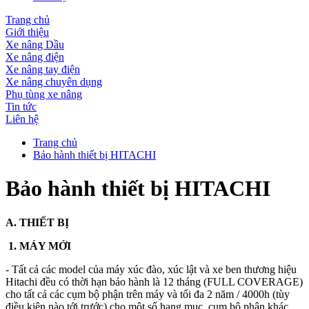
Trang chủ
Giới thiệu
Xe nâng Dầu
Xe nâng điện
Xe nâng tay điện
Xe nâng chuyên dụng
Phụ tùng xe nâng
Tin tức
Liên hệ
Trang chủ
Bảo hành thiết bị HITACHI
Bảo hành thiết bị HITACHI
A. THIẾT BỊ
1. MÁY MỚI
- Tất cả các model của máy xúc đào, xúc lật và xe ben thương hiệu
Hitachi đều có thời hạn bảo hành là 12 tháng (FULL COVERAGE)
cho tất cả các cụm bộ phận trên máy và tối đa 2 năm / 4000h (tùy
điều kiện nào tới trước) cho một số hạng mục, cụm bộ phận khác