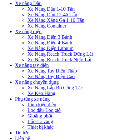
Xe nâng Dầu
Xe Nâng Dầu 1-10 Tấn
Xe Nâng Dầu 12-46 Tấn
Xe Nâng Xăng Ga 1-10 Tấn
Xe Nâng Container
Xe nâng điện
Xe Nâng Điện 3 Bánh
Xe Nâng Điện 4 Bánh
Xe Nâng Điện Lithium
Xe Nâng Reach Truck Đứng Lái
Xe Nâng Reach Truck Ngồi Lái
Xe nâng tay điện
Xe Nâng Tay Điện Thấp
Xe Nâng Tay Điện Cao
Xe nâng chuyên dụng
Xe Nâng Lắp Bộ Công Tác
Xe Kéo Hàng
Phụ tùng xe nâng
Linh kiện điện
Lọc dầu-Lọc gió
Gioăng phớt
Lốp-La zăng
Thiết bị khác
Tin tức
Liên hệ