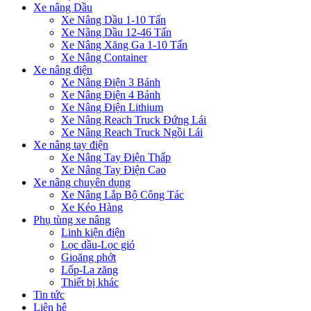
Xe nâng Dầu
Xe Nâng Dầu 1-10 Tấn
Xe Nâng Dầu 12-46 Tấn
Xe Nâng Xăng Ga 1-10 Tấn
Xe Nâng Container
Xe nâng điện
Xe Nâng Điện 3 Bánh
Xe Nâng Điện 4 Bánh
Xe Nâng Điện Lithium
Xe Nâng Reach Truck Đứng Lái
Xe Nâng Reach Truck Ngồi Lái
Xe nâng tay điện
Xe Nâng Tay Điện Thấp
Xe Nâng Tay Điện Cao
Xe nâng chuyên dụng
Xe Nâng Lắp Bộ Công Tác
Xe Kéo Hàng
Phụ tùng xe nâng
Linh kiện điện
Lọc dầu-Lọc gió
Gioăng phớt
Lốp-La zăng
Thiết bị khác
Tin tức
Liên hệ