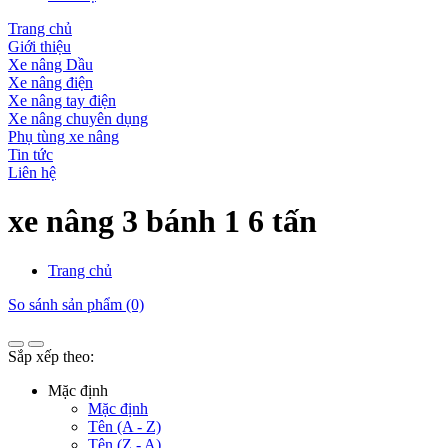
Trang chủ
Giới thiệu
Xe nâng Dầu
Xe nâng điện
Xe nâng tay điện
Xe nâng chuyên dụng
Phụ tùng xe nâng
Tin tức
Liên hệ
xe nâng 3 bánh 1 6 tấn
Trang chủ
So sánh sản phẩm (0)
Sắp xếp theo:
Mặc định
Mặc định
Tên (A - Z)
Tên (Z - A)