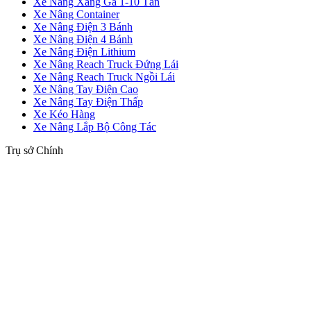
Xe Nâng Xăng Ga 1-10 Tấn
Xe Nâng Container
Xe Nâng Điện 3 Bánh
Xe Nâng Điện 4 Bánh
Xe Nâng Điện Lithium
Xe Nâng Reach Truck Đứng Lái
Xe Nâng Reach Truck Ngồi Lái
Xe Nâng Tay Điện Cao
Xe Nâng Tay Điện Thấp
Xe Kéo Hàng
Xe Nâng Lắp Bộ Công Tác
Trụ sở Chính