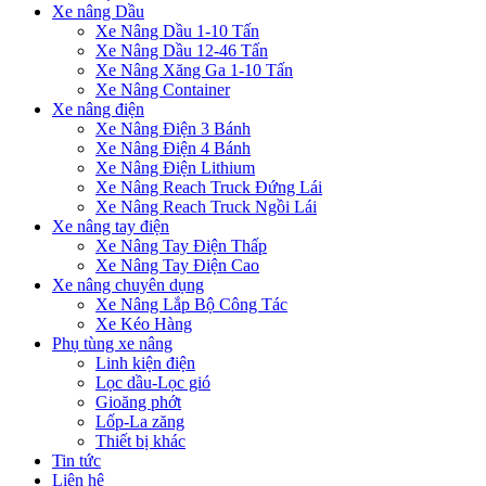
Xe nâng Dầu
Xe Nâng Dầu 1-10 Tấn
Xe Nâng Dầu 12-46 Tấn
Xe Nâng Xăng Ga 1-10 Tấn
Xe Nâng Container
Xe nâng điện
Xe Nâng Điện 3 Bánh
Xe Nâng Điện 4 Bánh
Xe Nâng Điện Lithium
Xe Nâng Reach Truck Đứng Lái
Xe Nâng Reach Truck Ngồi Lái
Xe nâng tay điện
Xe Nâng Tay Điện Thấp
Xe Nâng Tay Điện Cao
Xe nâng chuyên dụng
Xe Nâng Lắp Bộ Công Tác
Xe Kéo Hàng
Phụ tùng xe nâng
Linh kiện điện
Lọc dầu-Lọc gió
Gioăng phớt
Lốp-La zăng
Thiết bị khác
Tin tức
Liên hệ