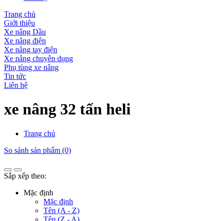
Trang chủ
Giới thiệu
Xe nâng Dầu
Xe nâng điện
Xe nâng tay điện
Xe nâng chuyên dụng
Phụ tùng xe nâng
Tin tức
Liên hệ
xe nâng 32 tấn heli
Trang chủ
So sánh sản phẩm (0)
Sắp xếp theo:
Mặc định
Mặc định
Tên (A - Z)
Tên (Z - A)