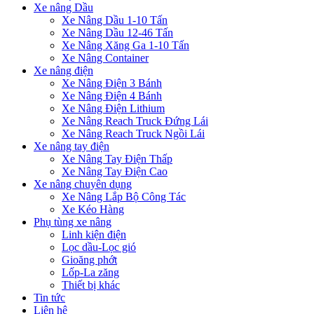
Xe nâng Dầu
Xe Nâng Dầu 1-10 Tấn
Xe Nâng Dầu 12-46 Tấn
Xe Nâng Xăng Ga 1-10 Tấn
Xe Nâng Container
Xe nâng điện
Xe Nâng Điện 3 Bánh
Xe Nâng Điện 4 Bánh
Xe Nâng Điện Lithium
Xe Nâng Reach Truck Đứng Lái
Xe Nâng Reach Truck Ngồi Lái
Xe nâng tay điện
Xe Nâng Tay Điện Thấp
Xe Nâng Tay Điện Cao
Xe nâng chuyên dụng
Xe Nâng Lắp Bộ Công Tác
Xe Kéo Hàng
Phụ tùng xe nâng
Linh kiện điện
Lọc dầu-Lọc gió
Gioăng phớt
Lốp-La zăng
Thiết bị khác
Tin tức
Liên hệ