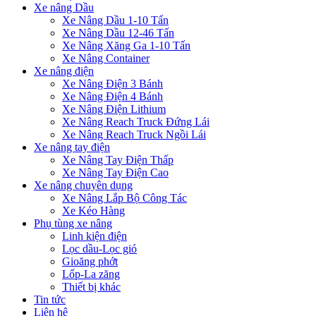
Xe nâng Dầu
Xe Nâng Dầu 1-10 Tấn
Xe Nâng Dầu 12-46 Tấn
Xe Nâng Xăng Ga 1-10 Tấn
Xe Nâng Container
Xe nâng điện
Xe Nâng Điện 3 Bánh
Xe Nâng Điện 4 Bánh
Xe Nâng Điện Lithium
Xe Nâng Reach Truck Đứng Lái
Xe Nâng Reach Truck Ngồi Lái
Xe nâng tay điện
Xe Nâng Tay Điện Thấp
Xe Nâng Tay Điện Cao
Xe nâng chuyên dụng
Xe Nâng Lắp Bộ Công Tác
Xe Kéo Hàng
Phụ tùng xe nâng
Linh kiện điện
Lọc dầu-Lọc gió
Gioăng phớt
Lốp-La zăng
Thiết bị khác
Tin tức
Liên hệ