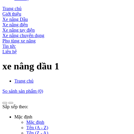
Trang chủ
Giới thiệu
Xe nâng Dầu
Xe nâng điện
Xe nâng tay điện
Xe nâng chuyên dụng
Phụ tùng xe nâng
Tin tức
Liên hệ
xe nâng dầu 1
Trang chủ
So sánh sản phẩm (0)
Sắp xếp theo:
Mặc định
Mặc định
Tên (A - Z)
Tên (Z - A)