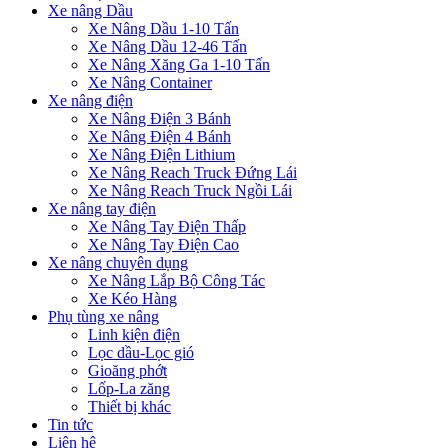
Xe nâng Dầu
Xe Nâng Dầu 1-10 Tấn
Xe Nâng Dầu 12-46 Tấn
Xe Nâng Xăng Ga 1-10 Tấn
Xe Nâng Container
Xe nâng điện
Xe Nâng Điện 3 Bánh
Xe Nâng Điện 4 Bánh
Xe Nâng Điện Lithium
Xe Nâng Reach Truck Đứng Lái
Xe Nâng Reach Truck Ngồi Lái
Xe nâng tay điện
Xe Nâng Tay Điện Thấp
Xe Nâng Tay Điện Cao
Xe nâng chuyên dụng
Xe Nâng Lắp Bộ Công Tác
Xe Kéo Hàng
Phụ tùng xe nâng
Linh kiện điện
Lọc dầu-Lọc gió
Gioăng phớt
Lốp-La zăng
Thiết bị khác
Tin tức
Liên hệ