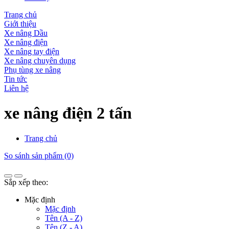
Trang chủ
Giới thiệu
Xe nâng Dầu
Xe nâng điện
Xe nâng tay điện
Xe nâng chuyên dụng
Phụ tùng xe nâng
Tin tức
Liên hệ
xe nâng điện 2 tấn
Trang chủ
So sánh sản phẩm (0)
Sắp xếp theo:
Mặc định
Mặc định
Tên (A - Z)
Tên (Z - A)