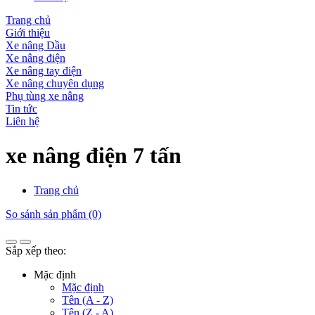
Trang chủ
Giới thiệu
Xe nâng Dầu
Xe nâng điện
Xe nâng tay điện
Xe nâng chuyên dụng
Phụ tùng xe nâng
Tin tức
Liên hệ
xe nâng điện 7 tấn
Trang chủ
So sánh sản phẩm (0)
Sắp xếp theo:
Mặc định
Mặc định
Tên (A - Z)
Tên (Z - A)