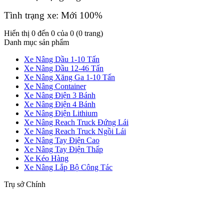
Tình trạng xe: Mới 100%
Hiển thị 0 đến 0 của 0 (0 trang)
Danh mục sản phẩm
Xe Nâng Dầu 1-10 Tấn
Xe Nâng Dầu 12-46 Tấn
Xe Nâng Xăng Ga 1-10 Tấn
Xe Nâng Container
Xe Nâng Điện 3 Bánh
Xe Nâng Điện 4 Bánh
Xe Nâng Điện Lithium
Xe Nâng Reach Truck Đứng Lái
Xe Nâng Reach Truck Ngồi Lái
Xe Nâng Tay Điện Cao
Xe Nâng Tay Điện Thấp
Xe Kéo Hàng
Xe Nâng Lắp Bộ Công Tác
Trụ sở Chính