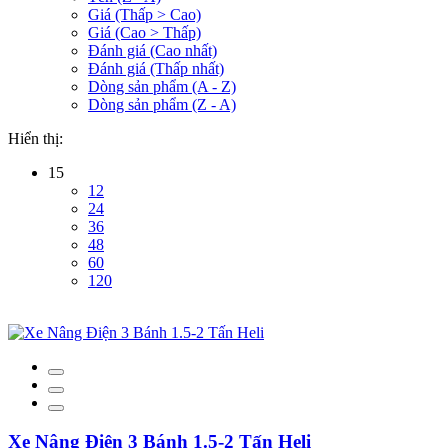
Giá (Thấp > Cao)
Giá (Cao > Thấp)
Đánh giá (Cao nhất)
Đánh giá (Thấp nhất)
Dòng sản phẩm (A - Z)
Dòng sản phẩm (Z - A)
Hiển thị:
15
12
24
36
48
60
120
Xe Nâng Điện 3 Bánh 1.5-2 Tấn Heli