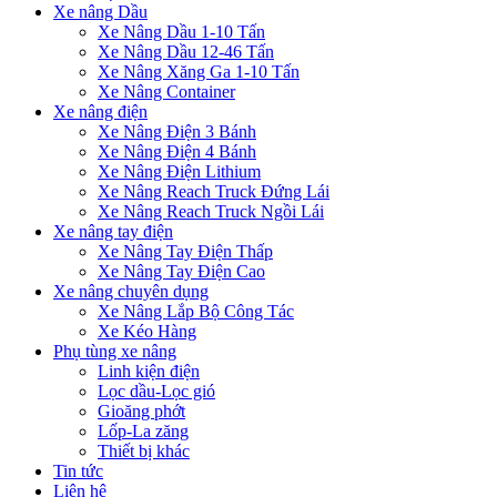
Xe nâng Dầu
Xe Nâng Dầu 1-10 Tấn
Xe Nâng Dầu 12-46 Tấn
Xe Nâng Xăng Ga 1-10 Tấn
Xe Nâng Container
Xe nâng điện
Xe Nâng Điện 3 Bánh
Xe Nâng Điện 4 Bánh
Xe Nâng Điện Lithium
Xe Nâng Reach Truck Đứng Lái
Xe Nâng Reach Truck Ngồi Lái
Xe nâng tay điện
Xe Nâng Tay Điện Thấp
Xe Nâng Tay Điện Cao
Xe nâng chuyên dụng
Xe Nâng Lắp Bộ Công Tác
Xe Kéo Hàng
Phụ tùng xe nâng
Linh kiện điện
Lọc dầu-Lọc gió
Gioăng phớt
Lốp-La zăng
Thiết bị khác
Tin tức
Liên hệ