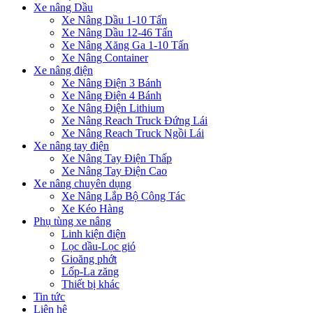
Xe nâng Dầu
Xe Nâng Dầu 1-10 Tấn
Xe Nâng Dầu 12-46 Tấn
Xe Nâng Xăng Ga 1-10 Tấn
Xe Nâng Container
Xe nâng điện
Xe Nâng Điện 3 Bánh
Xe Nâng Điện 4 Bánh
Xe Nâng Điện Lithium
Xe Nâng Reach Truck Đứng Lái
Xe Nâng Reach Truck Ngồi Lái
Xe nâng tay điện
Xe Nâng Tay Điện Thấp
Xe Nâng Tay Điện Cao
Xe nâng chuyên dụng
Xe Nâng Lắp Bộ Công Tác
Xe Kéo Hàng
Phụ tùng xe nâng
Linh kiện điện
Lọc dầu-Lọc gió
Gioăng phớt
Lốp-La zăng
Thiết bị khác
Tin tức
Liên hệ