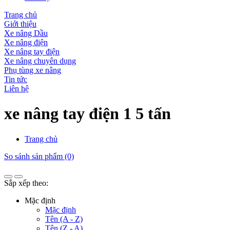
Trang chủ
Giới thiệu
Xe nâng Dầu
Xe nâng điện
Xe nâng tay điện
Xe nâng chuyên dụng
Phụ tùng xe nâng
Tin tức
Liên hệ
xe nâng tay điện 1 5 tấn
Trang chủ
So sánh sản phẩm (0)
Sắp xếp theo:
Mặc định
Mặc định
Tên (A - Z)
Tên (Z - A)