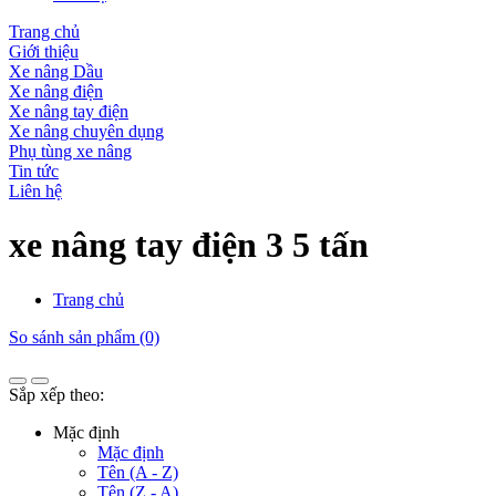
Trang chủ
Giới thiệu
Xe nâng Dầu
Xe nâng điện
Xe nâng tay điện
Xe nâng chuyên dụng
Phụ tùng xe nâng
Tin tức
Liên hệ
xe nâng tay điện 3 5 tấn
Trang chủ
So sánh sản phẩm (0)
Sắp xếp theo:
Mặc định
Mặc định
Tên (A - Z)
Tên (Z - A)