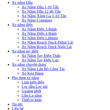
Xe nâng Dầu
Xe Nâng Dầu 1-10 Tấn
Xe Nâng Dầu 12-46 Tấn
Xe Nâng Xăng Ga 1-10 Tấn
Xe Nâng Container
Xe nâng điện
Xe Nâng Điện 3 Bánh
Xe Nâng Điện 4 Bánh
Xe Nâng Điện Lithium
Xe Nâng Reach Truck Đứng Lái
Xe Nâng Reach Truck Ngồi Lái
Xe nâng tay điện
Xe Nâng Tay Điện Thấp
Xe Nâng Tay Điện Cao
Xe nâng chuyên dụng
Xe Nâng Lắp Bộ Công Tác
Xe Kéo Hàng
Phụ tùng xe nâng
Linh kiện điện
Lọc dầu-Lọc gió
Gioăng phớt
Lốp-La zăng
Thiết bị khác
Tin tức
Liên hệ