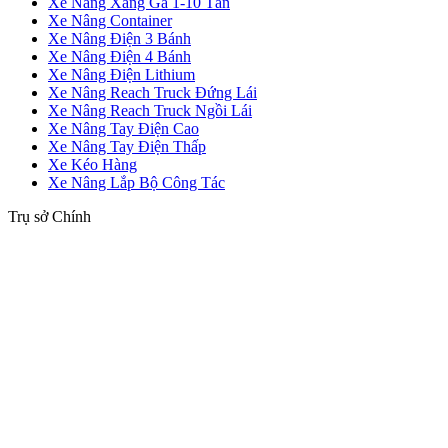
Xe Nâng Xăng Ga 1-10 Tấn
Xe Nâng Container
Xe Nâng Điện 3 Bánh
Xe Nâng Điện 4 Bánh
Xe Nâng Điện Lithium
Xe Nâng Reach Truck Đứng Lái
Xe Nâng Reach Truck Ngồi Lái
Xe Nâng Tay Điện Cao
Xe Nâng Tay Điện Thấp
Xe Kéo Hàng
Xe Nâng Lắp Bộ Công Tác
Trụ sở Chính