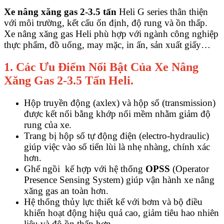
Xe nâng xăng gas 2-3.5 tấn
Heli G series thân thiện
với môi trường, kết cấu ổn định, độ rung và ồn thấp.
Xe nâng xăng gas Heli phù hợp với ngành công nghiệp
thực phẩm, đồ uống, may mặc, in ấn, sản xuất giấy…
1. Các Ưu Điểm Nổi Bật Của Xe Nâng
Xăng Gas 2-3.5 Tấn Heli.
Hộp truyền động (axlex) và hộp số (transmission)
được kết nối bằng khớp nối mềm nhằm giảm độ
rung của xe.
Trang bị hộp số tự động điện (electro-hydraulic)
giúp việc vào số tiến lùi là nhẹ nhàng, chính xác
hơn.
Ghế ngồi kế hợp với hệ thống
OPSS
(Operator
Presence Sensing System) giúp vận hành xe nâng
xăng gas an toàn hơn.
Hệ thống thủy lực thiết kế với bơm và bộ điều
khiển hoạt động hiệu quả cao, giảm tiêu hao nhiên
liệu và độ ồn thấp hơn.