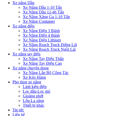
Xe nâng Dầu
Xe Nâng Dầu 1-10 Tấn
Xe Nâng Dầu 12-46 Tấn
Xe Nâng Xăng Ga 1-10 Tấn
Xe Nâng Container
Xe nâng điện
Xe Nâng Điện 3 Bánh
Xe Nâng Điện 4 Bánh
Xe Nâng Điện Lithium
Xe Nâng Reach Truck Đứng Lái
Xe Nâng Reach Truck Ngồi Lái
Xe nâng tay điện
Xe Nâng Tay Điện Thấp
Xe Nâng Tay Điện Cao
Xe nâng chuyên dụng
Xe Nâng Lắp Bộ Công Tác
Xe Kéo Hàng
Phụ tùng xe nâng
Linh kiện điện
Lọc dầu-Lọc gió
Gioăng phớt
Lốp-La zăng
Thiết bị khác
Tin tức
Liên hệ