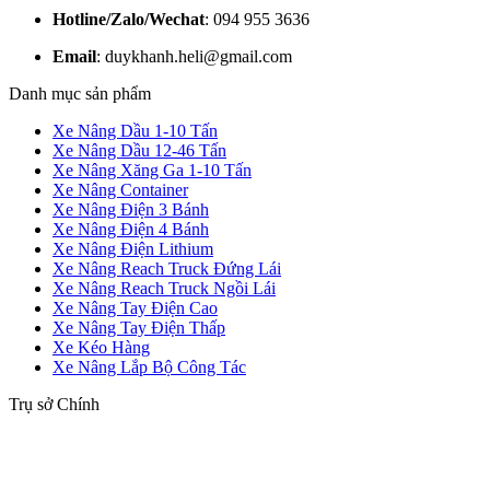
Hotline/Zalo/Wechat
: 094 955 3636
Email
: duykhanh.heli@gmail.com
Danh mục sản phẩm
Xe Nâng Dầu 1-10 Tấn
Xe Nâng Dầu 12-46 Tấn
Xe Nâng Xăng Ga 1-10 Tấn
Xe Nâng Container
Xe Nâng Điện 3 Bánh
Xe Nâng Điện 4 Bánh
Xe Nâng Điện Lithium
Xe Nâng Reach Truck Đứng Lái
Xe Nâng Reach Truck Ngồi Lái
Xe Nâng Tay Điện Cao
Xe Nâng Tay Điện Thấp
Xe Kéo Hàng
Xe Nâng Lắp Bộ Công Tác
Trụ sở Chính