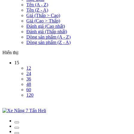
Tên (A - Z)
Tên (Z - A)
Giá (Thấp > Cao)
Giá (Cao > Thấp)
Đánh giá (Cao nhất)
Đánh giá (Thấp nhất)
Dòng sản phẩm (A - Z)
Dòng sản phẩm (Z - A)
Hiển thị:
15
12
24
36
48
60
120