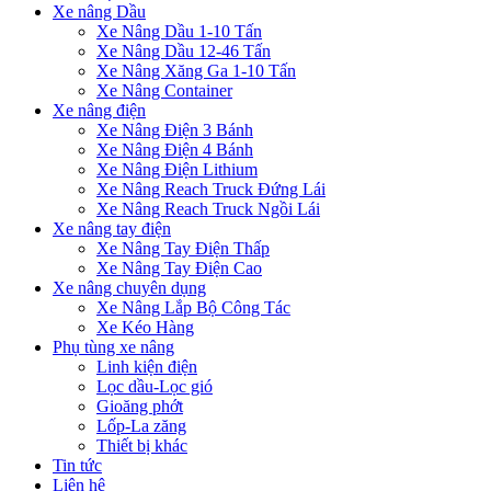
Xe nâng Dầu
Xe Nâng Dầu 1-10 Tấn
Xe Nâng Dầu 12-46 Tấn
Xe Nâng Xăng Ga 1-10 Tấn
Xe Nâng Container
Xe nâng điện
Xe Nâng Điện 3 Bánh
Xe Nâng Điện 4 Bánh
Xe Nâng Điện Lithium
Xe Nâng Reach Truck Đứng Lái
Xe Nâng Reach Truck Ngồi Lái
Xe nâng tay điện
Xe Nâng Tay Điện Thấp
Xe Nâng Tay Điện Cao
Xe nâng chuyên dụng
Xe Nâng Lắp Bộ Công Tác
Xe Kéo Hàng
Phụ tùng xe nâng
Linh kiện điện
Lọc dầu-Lọc gió
Gioăng phớt
Lốp-La zăng
Thiết bị khác
Tin tức
Liên hệ