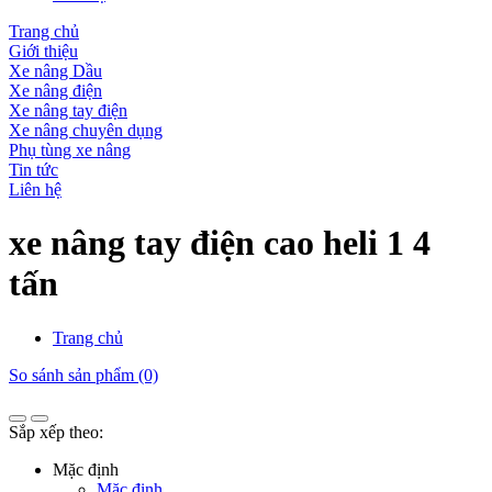
Trang chủ
Giới thiệu
Xe nâng Dầu
Xe nâng điện
Xe nâng tay điện
Xe nâng chuyên dụng
Phụ tùng xe nâng
Tin tức
Liên hệ
xe nâng tay điện cao heli 1 4
tấn
Trang chủ
So sánh sản phẩm (0)
Sắp xếp theo:
Mặc định
Mặc định