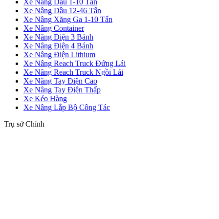
Xe Nâng Dầu 1-10 Tấn
Xe Nâng Dầu 12-46 Tấn
Xe Nâng Xăng Ga 1-10 Tấn
Xe Nâng Container
Xe Nâng Điện 3 Bánh
Xe Nâng Điện 4 Bánh
Xe Nâng Điện Lithium
Xe Nâng Reach Truck Đứng Lái
Xe Nâng Reach Truck Ngồi Lái
Xe Nâng Tay Điện Cao
Xe Nâng Tay Điện Thấp
Xe Kéo Hàng
Xe Nâng Lắp Bộ Công Tác
Trụ sở Chính