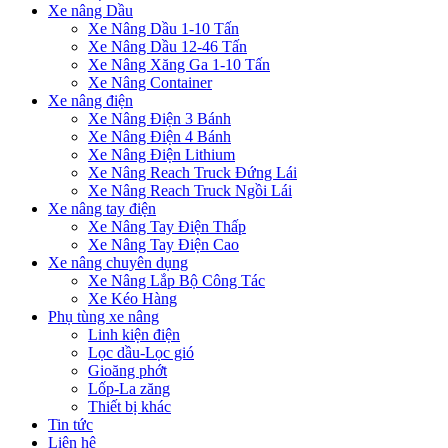
Xe nâng Dầu
Xe Nâng Dầu 1-10 Tấn
Xe Nâng Dầu 12-46 Tấn
Xe Nâng Xăng Ga 1-10 Tấn
Xe Nâng Container
Xe nâng điện
Xe Nâng Điện 3 Bánh
Xe Nâng Điện 4 Bánh
Xe Nâng Điện Lithium
Xe Nâng Reach Truck Đứng Lái
Xe Nâng Reach Truck Ngồi Lái
Xe nâng tay điện
Xe Nâng Tay Điện Thấp
Xe Nâng Tay Điện Cao
Xe nâng chuyên dụng
Xe Nâng Lắp Bộ Công Tác
Xe Kéo Hàng
Phụ tùng xe nâng
Linh kiện điện
Lọc dầu-Lọc gió
Gioăng phớt
Lốp-La zăng
Thiết bị khác
Tin tức
Liên hệ