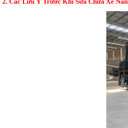
2. Các Lưu Ý Trước Khi Sửa Chữa Xe Nân