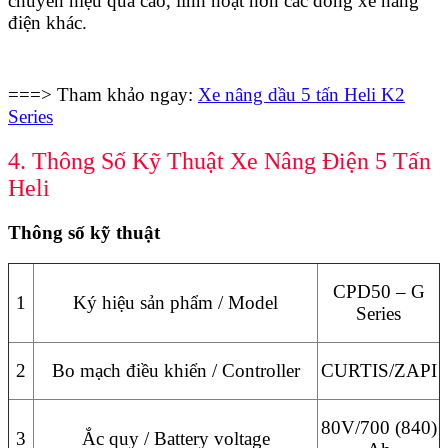
chuyển hiệu quả cao, linh hoạt hơn các dòng xe nâng
điện khác.
===> Tham khảo ngay:
Xe nâng dầu 5 tấn Heli K2
Series
4. Thông Số Kỹ Thuật Xe Nâng Điện 5 Tấn
Heli
Thông số kỹ thuật
CPD50 – G
1
Ký hiệu sản phẩm / Model
Series
2
Bo mạch điều khiển / Controller
CURTIS/ZAPI
80V/700 (840)
3
Ắc quy / Battery voltage