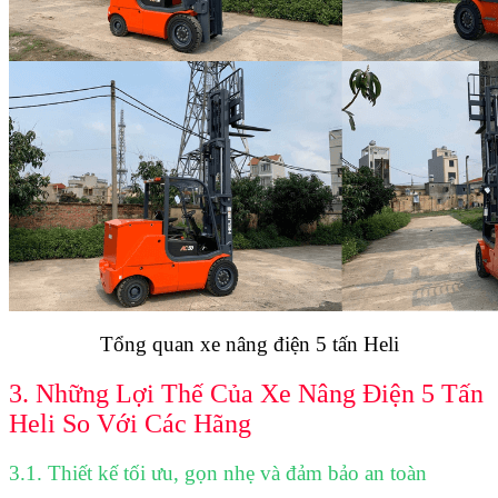
Tổng quan xe nâng điện 5 tấn Heli
3. Những Lợi Thế Của Xe Nâng Điện 5 Tấn
Heli So Với Các Hãng
3.1. Thiết kế tối ưu, gọn nhẹ và đảm bảo an toàn