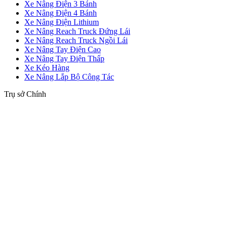
Xe Nâng Điện 3 Bánh
Xe Nâng Điện 4 Bánh
Xe Nâng Điện Lithium
Xe Nâng Reach Truck Đứng Lái
Xe Nâng Reach Truck Ngồi Lái
Xe Nâng Tay Điện Cao
Xe Nâng Tay Điện Thấp
Xe Kéo Hàng
Xe Nâng Lắp Bộ Công Tác
Trụ sở Chính