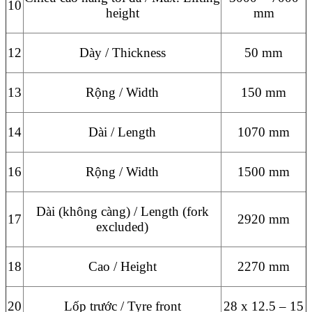
10
height
mm
12
Dày / Thickness
50 mm
13
Rộng / Width
150 mm
14
Dài / Length
1070 mm
16
Rộng / Width
1500 mm
Dài (không càng) / Length (fork
17
2920 mm
excluded)
18
Cao / Height
2270 mm
20
Lốp trước / Tyre front
28 x 12.5 – 15