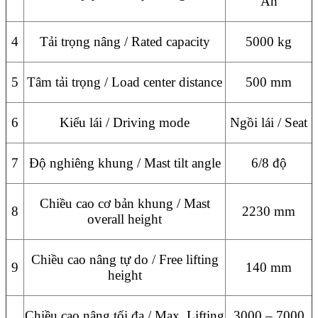
Ah
4
Tải trọng nâng / Rated capacity
5000 kg
5
Tâm tải trọng / Load center distance
500 mm
6
Kiểu lái / Driving mode
Ngồi lái / Seat
7
Độ nghiêng khung / Mast tilt angle
6/8 độ
Chiều cao cơ bản khung / Mast
8
2230 mm
overall height
Chiều cao nâng tự do / Free lifting
9
140 mm
height
Chiều cao nâng tối đa / Max. Lifting
3000 – 7000