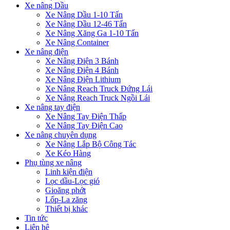
Xe nâng Dầu
Xe Nâng Dầu 1-10 Tấn
Xe Nâng Dầu 12-46 Tấn
Xe Nâng Xăng Ga 1-10 Tấn
Xe Nâng Container
Xe nâng điện
Xe Nâng Điện 3 Bánh
Xe Nâng Điện 4 Bánh
Xe Nâng Điện Lithium
Xe Nâng Reach Truck Đứng Lái
Xe Nâng Reach Truck Ngồi Lái
Xe nâng tay điện
Xe Nâng Tay Điện Thấp
Xe Nâng Tay Điện Cao
Xe nâng chuyên dụng
Xe Nâng Lắp Bộ Công Tác
Xe Kéo Hàng
Phụ tùng xe nâng
Linh kiện điện
Lọc dầu-Lọc gió
Gioăng phớt
Lốp-La zăng
Thiết bị khác
Tin tức
Liên hệ