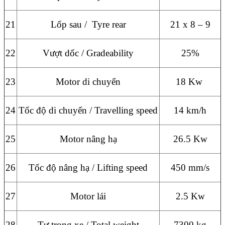
21
Lốp sau / Tyre rear
21 x 8 – 9
22
Vượt dốc / Gradeability
25%
23
Motor di chuyển
18 Kw
24
Tốc độ di chuyển / Travelling speed
14 km/h
25
Motor nâng hạ
26.5 Kw
26
Tốc độ nâng hạ / Lifting speed
450 mm/s
27
Motor lái
2.5 Kw
28
Tự trọng xe / Total weight
7300 kg