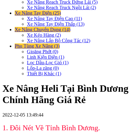
Xe Nâng Reach Truck Đứng Lái (5)
Xe Nâng Reach Truck Ngồi Lái (2)
Xe Nâng Tay Điện (25)
Xe Nâng Tay Điện Cao (11)
Xe Nâng Tay Điện Thấp (13)
Xe Nâng Chuyên Dụng (14)
Xe Kéo Hàng (2)
Xe Nâng Lắp Bộ Công Tác (12)
Phụ Tùng Xe Nâng (3)
Gioăng Phớt (0)
Linh Kiện Điện (1)
Lọc Dầu-Lọc Gió (1)
Lốp-La zăng (0)
Thiết Bị Khác (1)
Xe Nâng Heli Tại Bình Dương
Chính Hãng Giá Rẻ
2022-12-05 13:49:44
1. Đôi Nét Về Tỉnh Bình Dương.