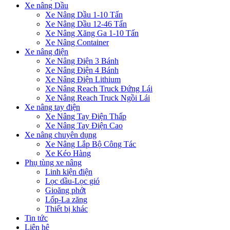
Xe nâng Dầu
Xe Nâng Dầu 1-10 Tấn
Xe Nâng Dầu 12-46 Tấn
Xe Nâng Xăng Ga 1-10 Tấn
Xe Nâng Container
Xe nâng điện
Xe Nâng Điện 3 Bánh
Xe Nâng Điện 4 Bánh
Xe Nâng Điện Lithium
Xe Nâng Reach Truck Đứng Lái
Xe Nâng Reach Truck Ngồi Lái
Xe nâng tay điện
Xe Nâng Tay Điện Thấp
Xe Nâng Tay Điện Cao
Xe nâng chuyên dụng
Xe Nâng Lắp Bộ Công Tác
Xe Kéo Hàng
Phụ tùng xe nâng
Linh kiện điện
Lọc dầu-Lọc gió
Gioăng phớt
Lốp-La zăng
Thiết bị khác
Tin tức
Liên hệ