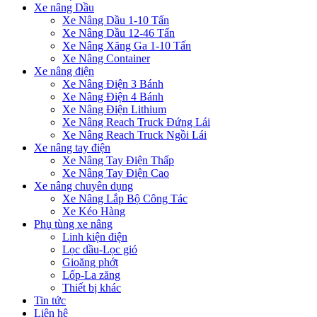
Xe nâng Dầu
Xe Nâng Dầu 1-10 Tấn
Xe Nâng Dầu 12-46 Tấn
Xe Nâng Xăng Ga 1-10 Tấn
Xe Nâng Container
Xe nâng điện
Xe Nâng Điện 3 Bánh
Xe Nâng Điện 4 Bánh
Xe Nâng Điện Lithium
Xe Nâng Reach Truck Đứng Lái
Xe Nâng Reach Truck Ngồi Lái
Xe nâng tay điện
Xe Nâng Tay Điện Thấp
Xe Nâng Tay Điện Cao
Xe nâng chuyên dụng
Xe Nâng Lắp Bộ Công Tác
Xe Kéo Hàng
Phụ tùng xe nâng
Linh kiện điện
Lọc dầu-Lọc gió
Gioăng phớt
Lốp-La zăng
Thiết bị khác
Tin tức
Liên hệ