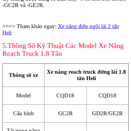
-GC2R và -GE2R.
===> Tham khảo ngay:
Xe nâng điện ngồi lái 2 tấn
Heli
5.Thông Số Kỹ Thuật Các Model Xe Nâng
Reach Truck 1.8 Tấn
Xe nâng reach truck đứng lái 1.8
Thông số xe
tấn Heli
Model
CQD18
CQD18
Cấu hình
GC2R
GD2R/GE2R
Tải trọng nâng