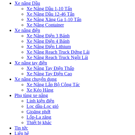
Xe nâng Dầu
Xe Nâng Dầu 1-10 Tấn
Xe Nâng Dầu 12-46 Tấn
Xe Nâng Xăng Ga 1-10 Tấn
Xe Nâng Container
Xe nâng điện
Xe Nâng Điện 3 Bánh
Xe Nâng Điện 4 Bánh
Xe Nâng Điện Lithium
Xe Nâng Reach Truck Đứng Lái
Xe Nâng Reach Truck Ngồi Lái
Xe nâng tay điện
Xe Nâng Tay Điện Thấp
Xe Nâng Tay Điện Cao
Xe nâng chuyên dụng
Xe Nâng Lắp Bộ Công Tác
Xe Kéo Hàng
Phụ tùng xe nâng
Linh kiện điện
Lọc dầu-Lọc gió
Gioăng phớt
Lốp-La zăng
Thiết bị khác
Tin tức
Liên hệ