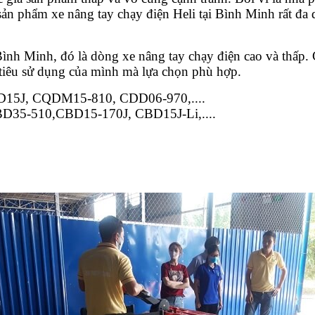
̉n phẩm xe nâng tay chạy điện Heli tại Bình Minh rất đa dạ
inh, đó là dòng xe nâng tay chạy điện cao và thấp. Cả 2 l
iêu sử dụng của mình mà lựa chọn phù hợp.
CDD15J, CQDM15-810, CDD06-970,....
CBD35-510,CBD15-170J, CBD15J-Li,....